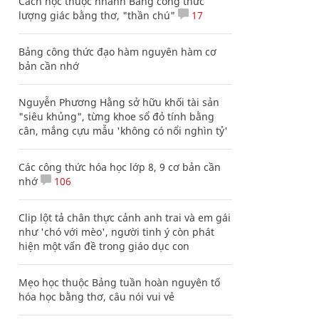
Cách học thuộc nhanh Bảng công thức
lượng giác bằng thơ, "thần chú"
17
Bảng công thức đạo hàm nguyên hàm cơ
bản cần nhớ
Nguyễn Phương Hằng sở hữu khối tài sản
"siêu khủng", từng khoe sổ đỏ tính bằng
cân, mắng cựu mẫu 'không có nổi nghìn tỷ'
Các công thức hóa học lớp 8, 9 cơ bản cần
nhớ
106
Clip lột tả chân thực cảnh anh trai và em gái
như 'chó với mèo', người tinh ý còn phát
hiện một vấn đề trong giáo dục con
Mẹo học thuộc Bảng tuần hoàn nguyên tố
hóa học bằng thơ, câu nói vui vẻ