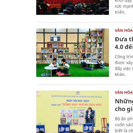
khơi dậy
sức mạnh
triển.
VĂN HÓA
Đưa t
4.0 đ
Công trì
được xây
đẩy việc 
khăn.
VĂN HÓA
Những
cho gi
Bộ ấn ph
cuốn sác
biệt là c