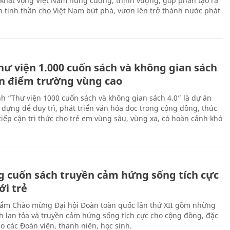
 khát vọng Việt Nam hùng cường, thịnh vượng, góp phần tạo ra
 tinh thần cho Việt Nam bứt phá, vươn lên trở thành nước phát
hư viện 1.000 cuốn sách và không gian sách
ến điểm trường vùng cao
nh “Thư viện 1000 cuốn sách và không gian sách 4.0” là dự án
 dựng để duy trì, phát triển văn hóa đọc trong cộng đồng, thúc
tiếp cận tri thức cho trẻ em vùng sâu, vùng xa, có hoàn cảnh khó
 cuốn sách truyền cảm hứng sống tích cực
ới trẻ
ẩm Chào mừng Đại hội Đoàn toàn quốc lần thứ XII gồm những
h lan tỏa và truyền cảm hứng sống tích cực cho cộng đồng, đặc
ho các Đoàn viên, thanh niên, học sinh.