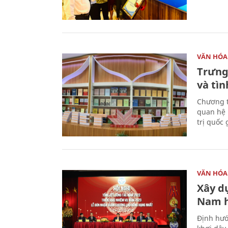
VĂN HÓA
Trưng
và tìn
Chương t
quan hệ 
trị quốc 
VĂN HÓA
Xây d
Nam 
Định hướ