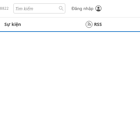
18822
Đăng nhập
Sự kiện
RSS