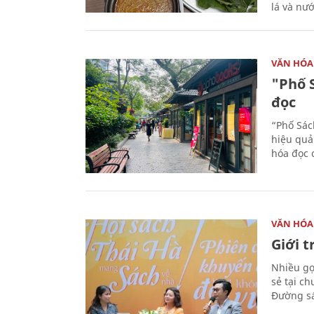
lá và nư
VĂN HÓA
"Phố 
đọc
“Phố Sác
hiệu quả
hóa đọc 
VĂN HÓA
Giới 
Nhiều gợi
sẻ tại c
Đường sá