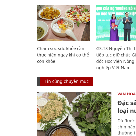
Chăm sóc sức khỏe cần
GS.TS Nguyễn Thị 
thực hiện ngay khi cơ thể
tiếp tục giữ chức 
còn khỏe
đốc Học viện Nông
nghiệp Việt Nam
Tin cùng chuyên mục
VĂN HÓA
Đặc s
loại 
Dù được 
chín nào
thưởng th