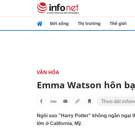
Đời sống
Thị trường
Thế giới
VĂN HÓA
Emma Watson hôn bạn
Ngôi sao "Harry Potter" không ngần ngại th
lớn ở California, Mỹ.