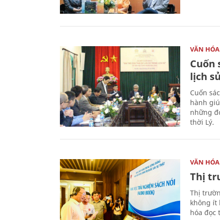
VĂN HÓA
Cuốn s
lịch s
Cuốn sác
hành giú
những đó
thời Lý.
VĂN HÓA
Thị t
Thị trườ
không ít
hóa đọc 