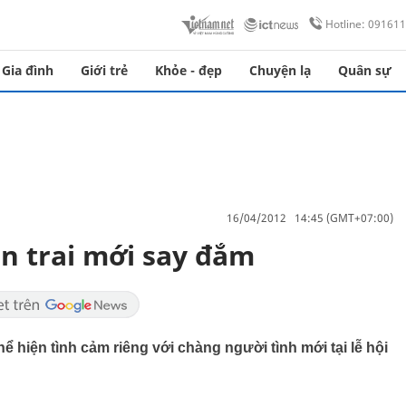
Hotline: 09161
Gia đình
Giới trẻ
Khỏe - đẹp
Chuyện lạ
Quân sự
16/04/2012 14:45 (GMT+07:00)
 trai mới say đắm
ể hiện tình cảm riêng với chàng người tình mới tại lễ hội