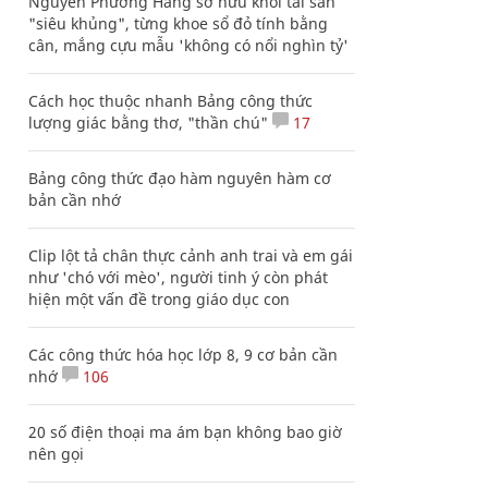
Nguyễn Phương Hằng sở hữu khối tài sản
"siêu khủng", từng khoe sổ đỏ tính bằng
cân, mắng cựu mẫu 'không có nổi nghìn tỷ'
Cách học thuộc nhanh Bảng công thức
lượng giác bằng thơ, "thần chú"
17
Bảng công thức đạo hàm nguyên hàm cơ
bản cần nhớ
Clip lột tả chân thực cảnh anh trai và em gái
như 'chó với mèo', người tinh ý còn phát
hiện một vấn đề trong giáo dục con
Các công thức hóa học lớp 8, 9 cơ bản cần
nhớ
106
20 số điện thoại ma ám bạn không bao giờ
nên gọi