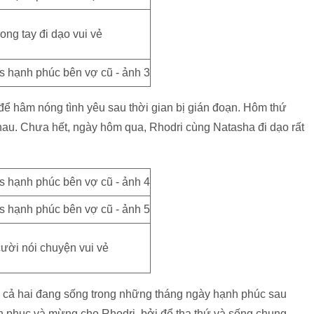
rong tay đi dạo vui vẻ
i để hâm nóng tình yêu sau thời gian bị gián đoạn. Hôm thứ
au. Chưa hết, ngày hôm qua, Rhodri cùng Natasha đi dạo rất
ười nói chuyện vui vẻ
ạo, cả hai đang sống trong những tháng ngày hạnh phúc sau
hán phục và mừng cho Rhodri, bởi để tha thứ và sống chung