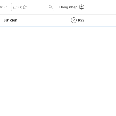
18822
Đăng nhập
Sự kiện
RSS