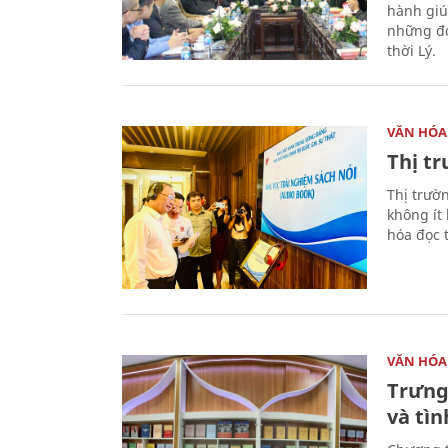
hành giú
những đó
thời Lý.
VĂN HÓA
Thị t
Thị trườ
không ít
hóa đọc 
VĂN HÓA
Trưng
và tìn