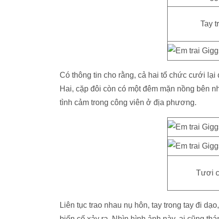
Tay t
Có thông tin cho rằng, cả hai tổ chức cưới lạ
Hai, cặp đôi còn có một đêm mặn nồng bên nh
tình cảm trong công viên ở địa phương.
Tươi c
Liên tục trao nhau nụ hôn, tay trong tay đi d
biến cố xảy ra. Nhìn hình ảnh này, ai cũng t