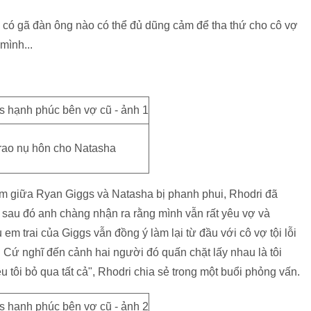
ng có gã đàn ông nào có thể đủ dũng cảm để tha thứ cho cô vợ
mình...
trao nụ hôn cho Natasha
năm giữa Ryan Giggs và Natasha bị phanh phui, Rhodri đã
 sau đó anh chàng nhận ra rằng mình vẫn rất yêu vợ và
m trai của Giggs vẫn đồng ý làm lại từ đầu với cô vợ tội lỗi
. Cứ nghĩ đến cảnh hai người đó quấn chặt lấy nhau là tôi
 tôi bỏ qua tất cả", Rhodri chia sẻ trong một buổi phỏng vấn.