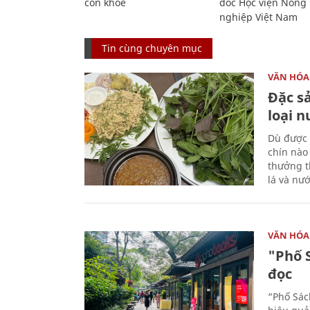
còn khỏe
đốc Học viện Nông
nghiệp Việt Nam
Tin cùng chuyên mục
VĂN HÓA
Đặc s
loại 
Dù được 
chín nào
thưởng th
lá và nư
VĂN HÓA
"Phố 
đọc
“Phố Sác