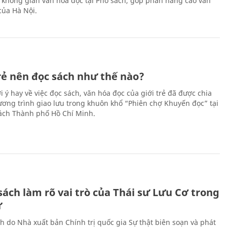
 không gian văn hóa đọc tại Phố sách, góp phần nâng cao văn
của Hà Nội.
trẻ nên đọc sách như thế nào?
 ý hay về việc đọc sách, văn hóa đọc của giới trẻ đã được chia
hương trình giao lưu trong khuôn khổ “Phiên chợ Khuyến đọc” tại
ch Thành phố Hồ Chí Minh.
ách làm rõ vai trò của Thái sư Lưu Cơ trong
ử
h do Nhà xuất bản Chính trị quốc gia Sự thật biên soạn và phát