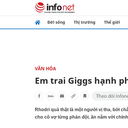
Đời sống
Thị trường
Thế giới
VĂN HÓA
Em trai Giggs hạnh p
Rhodri quả thật là một người vị tha, bởi 
cho cô vợ từng phản đội, ăn nằm với chính 