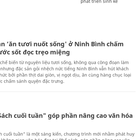
phát triển sinh kế
ản ‘ăn tươi nuốt sống' ở Ninh Bình chấm
nước sốt đọc trẹo miệng
chế biến từ nguyên liệu tươi sống, không qua công đoạn làm
 nhưng đặc sản gỏi nhệch nức tiếng Ninh Bình vẫn hút khách
ức bởi phần thịt dai giòn, vị ngọt dịu, ăn cùng hàng chục loại
ớc chấm sánh quyện đặc trưng.
Sách cuối tuần" góp phần nâng cao văn hóa
h cuối tuần” là một sáng kiến, chương trình mới nhằm phát huy