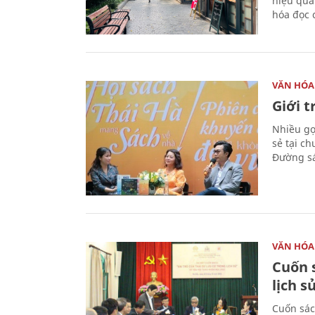
hiệu quả
hóa đọc 
VĂN HÓA
Giới 
Nhiều gợi
sẻ tại c
Đường sá
VĂN HÓA
Cuốn s
lịch s
Cuốn sác