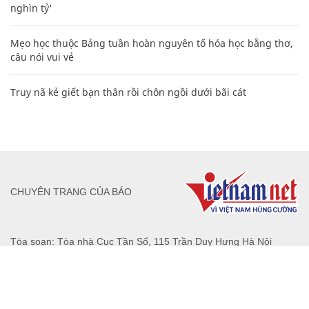
Bảng công thức đạo hàm nguyên hàm cơ bản cần nhớ
Clip lột tả chân thực cảnh anh trai và em gái như 'chó với
mèo', người tinh ý còn phát hiện một vấn đề trong giáo dục
con
Nhiều điểm bất thường ở bằng đại học của Lý Nhã Kỳ
Các công thức hóa học lớp 8, 9 cơ bản cần nhớ
106
20 số điện thoại ma ám bạn không bao giờ nên gọi
Nguyễn Phương Hằng sở hữu khối tài sản "siêu khủng", từng
khoe sổ đỏ tính bằng cân, mắng cựu mẫu 'không có nổi
nghìn tỷ'
Mẹo học thuộc Bảng tuần hoàn nguyên tố hóa học bằng thơ,