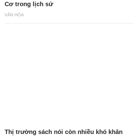
Cuốn sách làm rõ vai trò của Thái sư Lưu
Cơ trong lịch sử
VĂN HÓA