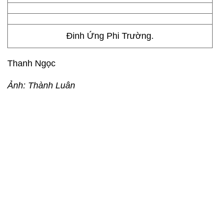
Miu Lê đi cùng một người bạn trai.
Hot girl Kelly.
Phan Ngọc Luân - học trò của Đàm Vĩnh Hưng.
Thanh Duy chụp hình cùng Đại Nhân.
Đinh Ứng Phi Trường.