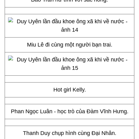
Khoorg Tú Quỳnh tạo dáng bên kem. Cô đi tiệc
một mình mà không có người yêu đi cùng.
Bảo Trân nữ tính với sắc hồng.