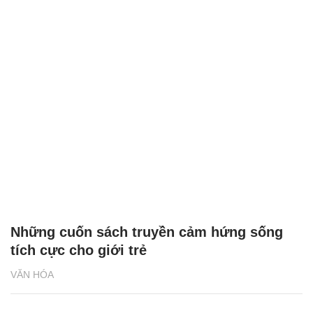
Đưa thư viện 1.000 cuốn sách và không
gian sách 4.0 đến điểm trường vùng cao
VĂN HÓA