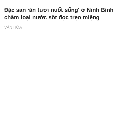
ngay khi cơ thể còn khỏe
chức Giám đốc Học viện
Việt Nam
Đặc sản ‘ăn tươi nuốt sống' ở Ninh Bình
chấm loại nước sốt đọc trẹo miệng