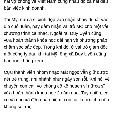
hai vợ chồng về Việt Nam cùng nhau do cả hai đều
bận việc kinh doanh.
Tại Mỹ, nữ ca sĩ xinh đẹp vẫn nhận show đi hát vào
dịp cuối tuần, hay đảm nhận vai trò MC cho một vài
chương trình ca nhạc. Ngoài ra, Duy Uyên cũng
vừa hoàn thành khóa học dài hạn về phương pháp
chăm sóc sắc đẹp. Trong khi đó, ở vai trò giám đốc
một công ty dầu khí tại Mỹ, ông xã Duy Uyên cũng
bận rộn không kém.
Cựu thành viên nhóm nhạc Mắt ngọc vẫn giữ được
nét trẻ trung, nhí nhảnh như ngày son rỗi. Khi hỏi về
chuyện con cái, vợ chồng cô kế hoạch vì nữ ca sĩ
vừa hoàn thành khóa học 2 năm qua. Tuy nhiên, cả
cô và ông xã đều quan niệm, con cái là trời cho nên
không sốt ruột.