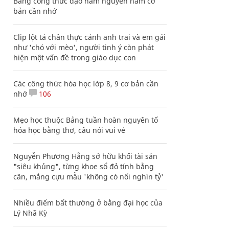
Bảng công thức đạo hàm nguyên hàm cơ
bản cần nhớ
Clip lột tả chân thực cảnh anh trai và em gái
như 'chó với mèo', người tinh ý còn phát
hiện một vấn đề trong giáo dục con
Các công thức hóa học lớp 8, 9 cơ bản cần
nhớ
106
Mẹo học thuộc Bảng tuần hoàn nguyên tố
hóa học bằng thơ, câu nói vui vẻ
Nguyễn Phương Hằng sở hữu khối tài sản
"siêu khủng", từng khoe sổ đỏ tính bằng
cân, mắng cựu mẫu 'không có nổi nghìn tỷ'
Nhiều điểm bất thường ở bằng đại học của
Lý Nhã Kỳ