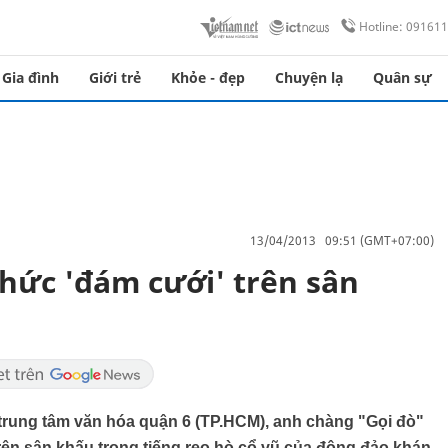
Hotline: 09161
Gia đình
Giới trẻ
Khỏe - đẹp
Chuyện lạ
Quân sự
13/04/2013 09:51 (GMT+07:00)
hức 'đám cưới' trên sân
 trung tâm văn hóa quận 6 (TP.HCM), anh chàng "Gọi đò"
rên sân khấu trong tiếng reo hò cổ vũ của đông đảo khán