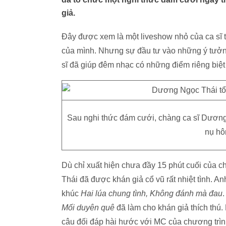
giả.
Đây được xem là một liveshow nhỏ của ca sĩ 
của mình. Nhưng sự đầu tư vào những ý tưởn
sĩ đã giúp đêm nhạc có những điểm riêng biệt
Sau nghi thức đám cưới, chàng ca sĩ Dươn
nụ hô
Dù chỉ xuất hiện chưa đầy 15 phút cuối của c
Thái đã được khán giả cổ vũ rất nhiệt tình. A
khúc
Hai lúa chung tình, Không đánh mà đau
M
ối duyên quê
đã làm cho khán giả thích thú
câu đối đáp hài hước với MC của chương trìn