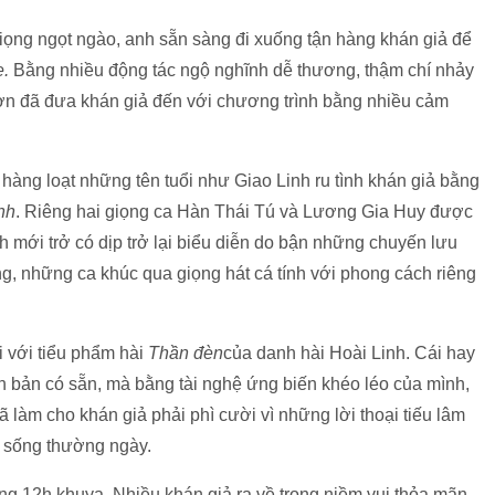
giọng ngọt ngào, anh sẵn sàng đi xuống tận hàng khán giả để
.
Bằng nhiều động tác ngộ nghĩnh dễ thương, thậm chí nhảy
n đã đưa khán giả đến với chương trình bằng nhiều cảm
hàng loạt những tên tuổi như Giao Linh ru tình khán giả bằng
nh
. Riêng hai giọng ca Hàn Thái Tú và Lương Gia Huy được
h mới trở có dịp trở lại biểu diễn do bận những chuyến lưu
g, những ca khúc qua giọng hát cá tính với phong cách riêng
 với tiểu phẩm hài
Thần đèn
của danh hài Hoài Linh. Cái hay
h bản có sẵn, mà bằng tài nghệ ứng biến khéo léo của mình,
ã làm cho khán giả phải phì cười vì những lời thoại tiếu lâm
i sống thường ngày.
ng 12h khuya. Nhiều khán giả ra về trong niềm vui thỏa mãn