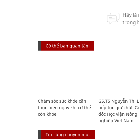
Có thể bạn quan tâm
Chăm sóc sức khỏe cần
GS.TS Nguyễn Thị 
thực hiện ngay khi cơ thể
tiếp tục giữ chức 
còn khỏe
đốc Học viện Nông
nghiệp Việt Nam
Tin cùng chuyên mục