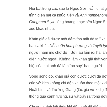
Nổi bật trong các sao là Ngọc Sơn, vẫn chất 
trình diễn hai ca khúc
Tiền
và
Anh number one
Gangnam Style
, ông hoàng nhạc sến Ngọc Sơ
xúc khác nhau.
Khán giả đã được một đêm “no mắt đã tai” khi 
hai ca khúc
N
ỗi buồn hoa phượng
và
Tuyết lạ
người hâm mộ chờ đợi. Bởi lâu lắm rồi hai an
diễn nước ngoài. Không làm khán giả thất vọn
biệt của hai anh đã làm “no say” bao người.
Song song đó, khán giả còn được cười đã đời
của vở kịch không chỉ dập khuôn theo một kịc
Hoài Linh và Trường Giang (tác giả vở kịch) đ
thông qua cảnh tượng, sự vật xảy ra trong đờ
Chương trình kết thúc khi đồng hồ đã điểm sa