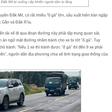
k Mil bị xuống cấp khiến người dân lo lắng.
yện Đắk Mil, có rất nhiều “ổ gà” lớn, sâu xuất hiện tràn ngập
k Gằn và Đắk R'la.
n tài xế đi qua đoạn đường này phải tập trung quan sát,
lớn án ngữ mặt đường nhằm tránh cho xe bị rớt "ổ gà". Tuy
ó tránh: ''Nếu 1 xe thì tránh được ''ổ gà'' thì đến 9 xe phải
lên'', người dân địa phương chia sẻ tình trạng giao thông của