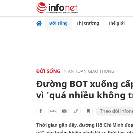
Đời sống
Thị trường
Thế giới
ĐỜI SỐNG
AN TOÀN GIAO THÔNG
Đường BOT xuống cấp,
vì 'quá nhiều không 
Thời gian gần đây, đường Hồ Chí Minh đoạ
gà” sâu hoắm khiến cánh lái xe thót tim, nh