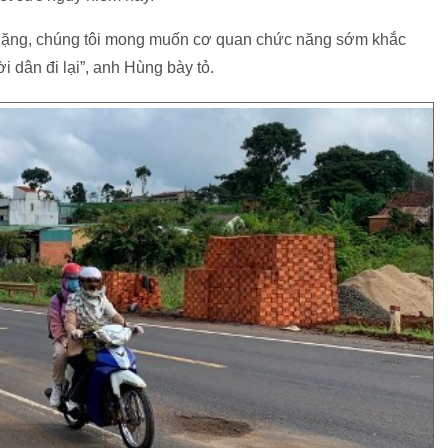
 nặng, chúng tôi mong muốn cơ quan chức năng sớm khắc
 dân đi lại”, anh Hùng bày tỏ.