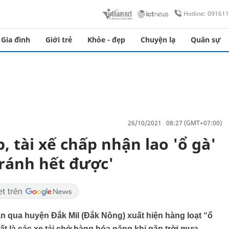
Hotline: 09161
Gia đình
Giới trẻ
Khỏe - đẹp
Chuyện lạ
Quân sự
26/10/2021 08:27 (GMT+07:00)
 tài xế chấp nhận lao 'ổ gà'
tránh hết được'
n qua huyện Đắk Mil (Đắk Nông) xuất hiện hàng loạt “ổ
ất là các xe tải chở hàng hóa nặng khi gặp trời mưa.