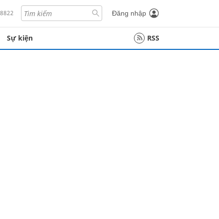
18822
Đăng nhập
Sự kiện
RSS