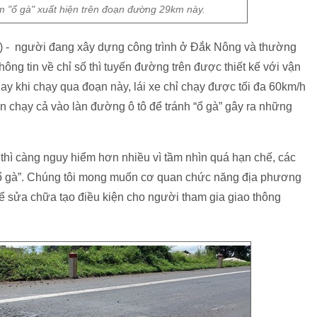
m "ổ gà" xuất hiện trên đoạn đường 29km này.
 - người đang xây dựng công trình ở Đắk Nông và thường
ông tin về chỉ số thì tuyến đường trên được thiết kế với vận
ay khi chạy qua đoạn này, lái xe chỉ chạy được tối đa 60km/h
òn chạy cả vào làn đường ô tô để tránh “ổ gà” gây ra những
thì càng nguy hiểm hơn nhiều vì tầm nhìn quá hạn chế, các
t “ổ gà”. Chúng tôi mong muốn cơ quan chức năng địa phương
ể sửa chữa tạo điều kiện cho người tham gia giao thông