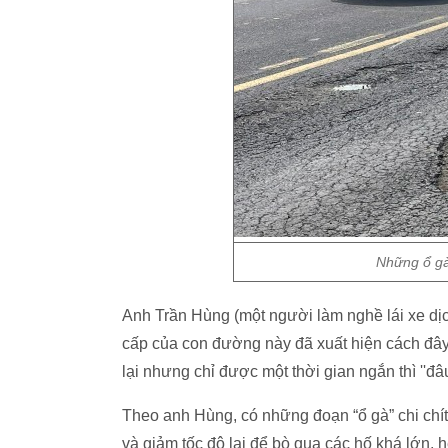
Những ổ gà
Anh Trần Hùng (một người làm nghề lái xe dịc
cấp của con đường này đã xuất hiện cách đây
lại nhưng chỉ được một thời gian ngắn thì ''đâu
Theo anh Hùng, có những đoạn “ổ gà” chi chít
và giảm tốc độ lại để bò qua các hố khá lớn, 