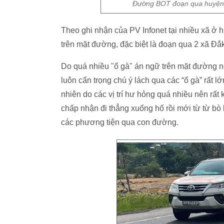
Đường BOT đoạn qua huyện Đắ
Theo ghi nhận của PV Infonet tại nhiều xã ở hu
trên mặt đường, đặc biệt là đoạn qua 2 xã Đắ
Do quá nhiều "ổ gà" án ngữ trên mặt đường nê
luôn cẩn trọng chú ý lách qua các “ổ gà” rất 
nhiên do các vị trí hư hỏng quá nhiều nên rất kh
chấp nhận đi thẳng xuống hố rồi mới từ từ bò 
các phương tiện qua con đường.