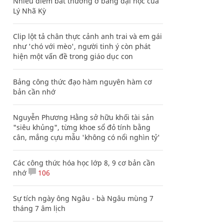
Nhiều điểm bất thường ở bằng đại học của
Lý Nhã Kỳ
Clip lột tả chân thực cảnh anh trai và em gái
như 'chó với mèo', người tinh ý còn phát
hiện một vấn đề trong giáo dục con
Bảng công thức đạo hàm nguyên hàm cơ
bản cần nhớ
Nguyễn Phương Hằng sở hữu khối tài sản
"siêu khủng", từng khoe sổ đỏ tính bằng
cân, mắng cựu mẫu 'không có nổi nghìn tỷ'
Các công thức hóa học lớp 8, 9 cơ bản cần
nhớ
106
Sự tích ngày ông Ngâu - bà Ngâu mùng 7
tháng 7 âm lịch