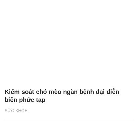
Kiểm soát chó mèo ngăn bệnh dại diễn
biến phức tạp
SỨC KHỎE