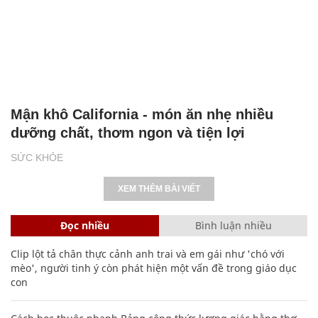
Mận khô California - món ăn nhẹ nhiều
dưỡng chất, thơm ngon và tiện lợi
SỨC KHỎE
XEM THÊM BÀI VIẾT
Đọc nhiều
Bình luận nhiều
Clip lột tả chân thực cảnh anh trai và em gái như 'chó với
mèo', người tinh ý còn phát hiện một vấn đề trong giáo dục
con