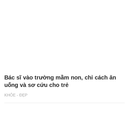
Bác sĩ vào trường mầm non, chỉ cách ăn
uống và sơ cứu cho trẻ
KHỎE - ĐẸP