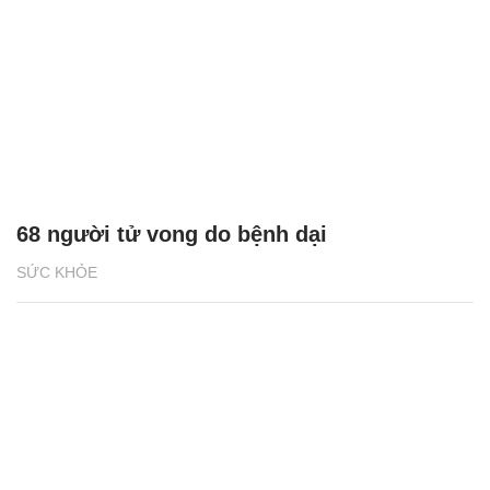
68 người tử vong do bệnh dại
SỨC KHỎE