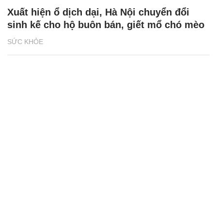
Xuất hiện ổ dịch dại, Hà Nội chuyển đổi
sinh kế cho hộ buôn bán, giết mổ chó mèo
SỨC KHỎE