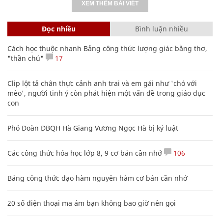
XEM THÊM BÀI VIẾT
Đọc nhiều
Bình luận nhiều
Cách học thuộc nhanh Bảng công thức lượng giác bằng thơ,
"thần chú"
17
Clip lột tả chân thực cảnh anh trai và em gái như 'chó với
mèo', người tinh ý còn phát hiện một vấn đề trong giáo dục
con
Phó Đoàn ĐBQH Hà Giang Vương Ngọc Hà bị kỷ luật
Các công thức hóa học lớp 8, 9 cơ bản cần nhớ
106
Bảng công thức đạo hàm nguyên hàm cơ bản cần nhớ
20 số điện thoại ma ám bạn không bao giờ nên gọi