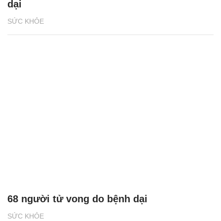
dại
SỨC KHỎE
68 người tử vong do bệnh dại
SỨC KHỎE