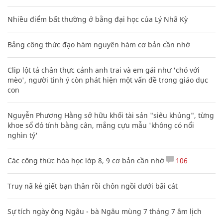
Nhiều điểm bất thường ở bằng đại học của Lý Nhã Kỳ
Bảng công thức đạo hàm nguyên hàm cơ bản cần nhớ
Clip lột tả chân thực cảnh anh trai và em gái như 'chó với
mèo', người tinh ý còn phát hiện một vấn đề trong giáo dục
con
Nguyễn Phương Hằng sở hữu khối tài sản "siêu khủng", từng
khoe sổ đỏ tính bằng cân, mắng cựu mẫu 'không có nổi
nghìn tỷ'
Các công thức hóa học lớp 8, 9 cơ bản cần nhớ
106
Truy nã kẻ giết bạn thân rồi chôn ngồi dưới bãi cát
Sự tích ngày ông Ngâu - bà Ngâu mùng 7 tháng 7 âm lịch