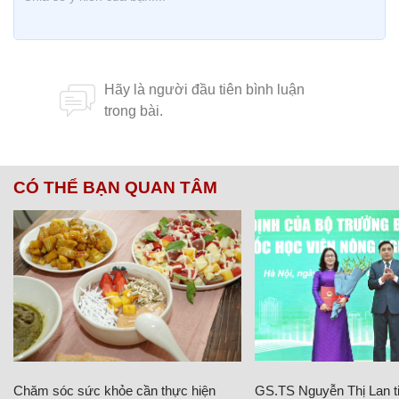
CÓ THỂ BẠN QUAN TÂM
Chăm sóc sức khỏe cần thực hiện
GS.TS Nguyễn Thị Lan ti