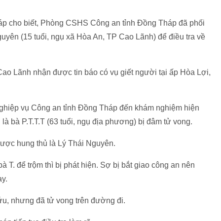
háp cho biết, Phòng CSHS Công an tỉnh Đồng Tháp đã phối
uyên (15 tuổi, ngụ xã Hòa An, TP Cao Lãnh) để điều tra về
ao Lãnh nhận được tin báo có vụ giết người tại ấp Hòa Lợi,
nghiệp vụ Công an tỉnh Đồng Tháp đến khám nghiệm hiện
 là bà P.T.T.T (63 tuổi, ngụ địa phương) bị đâm tử vong.
được hung thủ là Lý Thái Nguyên.
 T. để trộm thì bị phát hiện. Sợ bị bắt giao công an nên
y.
ứu, nhưng đã tử vong trên đường đi.