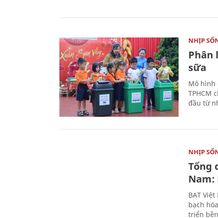
NHỊP SỐ
Phân 
sữa
Mô hình 
TPHCM ch
đầu từ n
NHỊP SỐ
Tổng 
Nam: 
BAT Việt
bạch hóa
triển bề