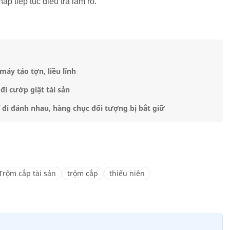
 tiếp tục điều tra làm rõ.
áy táo tợn, liều lĩnh
 đi cướp giật tài sản
 đi đánh nhau, hàng chục đối tượng bị bắt giữ
Trộm cắp tài sản
trộm cắp
thiếu niên