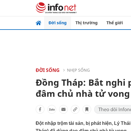
Đời sống
Thị trường
Thế giới
ĐỜI SỐNG
NHỊP SỐNG
Đồng Tháp: Bắt nghi 
đâm chủ nhà tử vong
Đột nhập trộm tài sản, bị phát hiện, Lý Th
Tháp) đã dùng dao đâm chủ nhà tử vong.