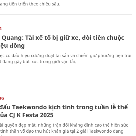
ang tiến triển theo chiều sâu.
G
Quang: Tài xế tố bị giữ xe, đòi tiền chuộc
riệu đồng
iệc có dấu hiệu cưỡng đoạt tài sản và chiếm giữ phương tiện trái
t đang gây bức xúc trong giới vận tải.
NG
 đấu Taekwondo kịch tính trong tuần lễ thể
ủa CJ K Festa 2025
i quyền đẹp mắt, những trận đối kháng đỉnh cao thể hiện sức
tinh thần võ đạo thu hút khán giả tại 2 giải Taekwondo đang