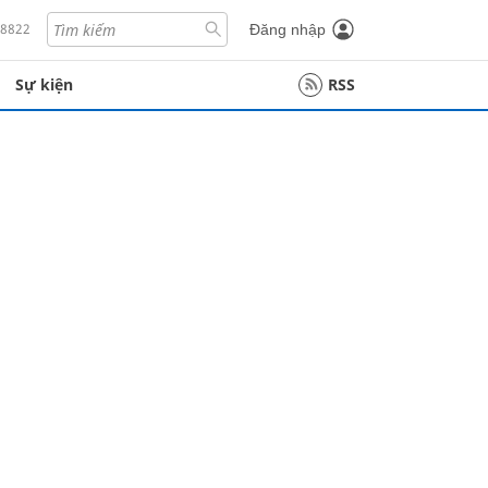
18822
Đăng nhập
Sự kiện
RSS