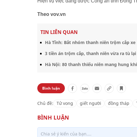
Hiện vụ việc đang được Công an tỉnh Đồng Tháp
Theo vov.vn
TIN LIÊN QUAN
Hà Tĩnh: Bắt nhóm thanh niên trộm cắp xe m
3 tiền án trộm cắp, thanh niên vừa ra tù lại
Hà Nội: 80 thanh thiếu niên mang hung khí
Bình luận
Chủ đề:
Tử vong
giết người
đồng tháp