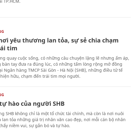
tại TP.HCM.
NG
nơi yêu thương lan tỏa, sự sẻ chia chạm
ái tim
ng quay cuộc sống, có những câu chuyện lặng lẽ nhưng ấm áp,
 bàn tay đưa ra đúng lúc, có những tấm lòng rộng mở đồng
Tại Ngân hàng TMCP Sài Gòn - Hà Nội (SHB), những điều tử tế
 hiện hữu, chạm đến trái tim mọi người.
NG
tự hào của người SHB
g SHB không chỉ là một tổ chức tài chính, mà còn là nơi nuôi
 lan tỏa những giá trị nhân văn cao đẹp, nơi mỗi cán bộ nhân
thấy niềm vui, sự gắn bó và tự hào.