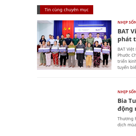
Tin cùng chuyên mục
NHỊP SỐ
BAT V
phát t
BAT Việt
Phước Ch
triển ki
tuyến bi
NHỊP SỐ
Bia T
động 
Thương h
dịch mùa