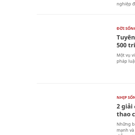
nghiệp đ
ĐỜI SỐN
Tuyên 
500 t
Một vụ v
pháp luậ
NHỊP SỐ
2 giải
thao c
Những bà
mạnh và 