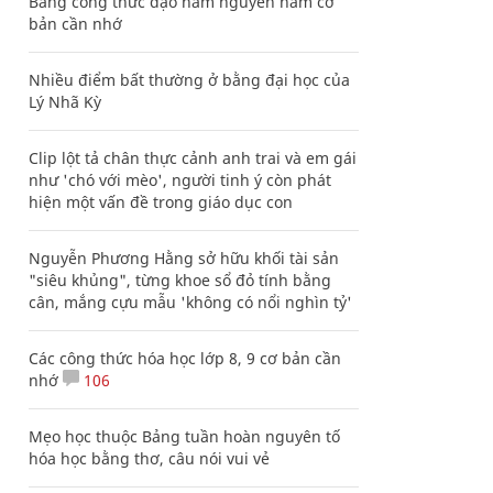
Bảng công thức đạo hàm nguyên hàm cơ
bản cần nhớ
Nhiều điểm bất thường ở bằng đại học của
Lý Nhã Kỳ
Clip lột tả chân thực cảnh anh trai và em gái
như 'chó với mèo', người tinh ý còn phát
hiện một vấn đề trong giáo dục con
Nguyễn Phương Hằng sở hữu khối tài sản
"siêu khủng", từng khoe sổ đỏ tính bằng
cân, mắng cựu mẫu 'không có nổi nghìn tỷ'
Các công thức hóa học lớp 8, 9 cơ bản cần
nhớ
106
Mẹo học thuộc Bảng tuần hoàn nguyên tố
hóa học bằng thơ, câu nói vui vẻ