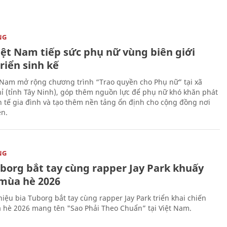
NG
iệt Nam tiếp sức phụ nữ vùng biên giới
riển sinh kế
 Nam mở rộng chương trình “Trao quyền cho Phụ nữ” tại xã
ỉ (tỉnh Tây Ninh), góp thêm nguồn lực để phụ nữ khó khăn phát
nh tế gia đình và tạo thêm nền tảng ổn định cho cộng đồng nơi
ên.
NG
uborg bắt tay cùng rapper Jay Park khuấy
mùa hè 2026
iệu bia Tuborg bắt tay cùng rapper Jay Park triển khai chiến
 hè 2026 mang tên "Sao Phải Theo Chuẩn” tại Việt Nam.