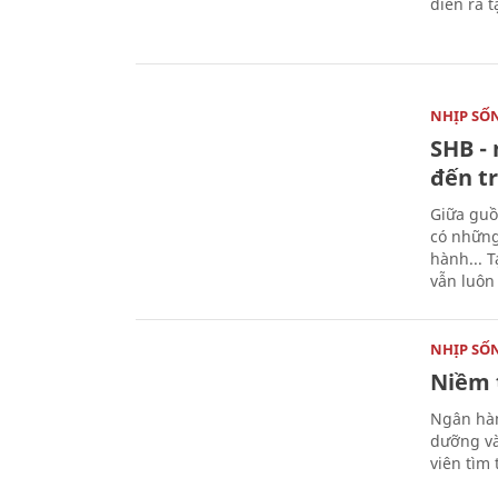
diễn ra 
NHỊP SỐ
SHB - 
đến tr
Giữa guồ
có những
hành... 
vẫn luôn
NHỊP SỐ
Niềm 
Ngân hàn
dưỡng và
viên tìm 