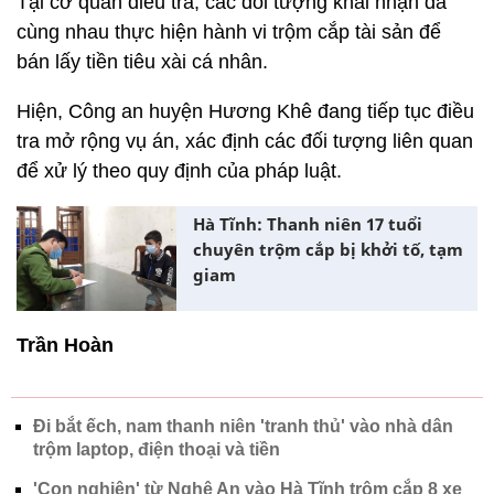
Tại cơ quan điều tra, các đối tượng khai nhận đã
cùng nhau thực hiện hành vi trộm cắp tài sản để
bán lấy tiền tiêu xài cá nhân.
Hiện, Công an huyện Hương Khê đang tiếp tục điều
tra mở rộng vụ án, xác định các đối tượng liên quan
để xử lý theo quy định của pháp luật.
Hà Tĩnh: Thanh niên 17 tuổi
chuyên trộm cắp bị khởi tố, tạm
giam
Trần Hoàn
Đi bắt ếch, nam thanh niên 'tranh thủ' vào nhà dân
trộm laptop, điện thoại và tiền
'Con nghiện' từ Nghệ An vào Hà Tĩnh trộm cắp 8 xe