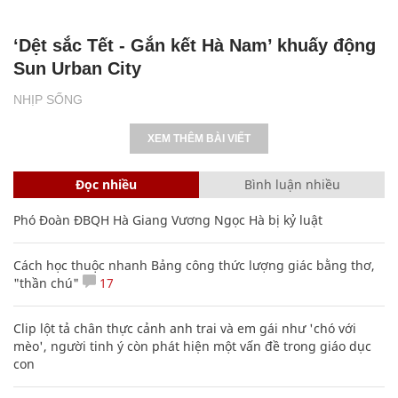
‘Dệt sắc Tết - Gắn kết Hà Nam’ khuấy động
Sun Urban City
NHỊP SỐNG
XEM THÊM BÀI VIẾT
Đọc nhiều
Bình luận nhiều
Phó Đoàn ĐBQH Hà Giang Vương Ngọc Hà bị kỷ luật
Cách học thuộc nhanh Bảng công thức lượng giác bằng thơ,
"thần chú"
17
Clip lột tả chân thực cảnh anh trai và em gái như 'chó với
mèo', người tinh ý còn phát hiện một vấn đề trong giáo dục
con