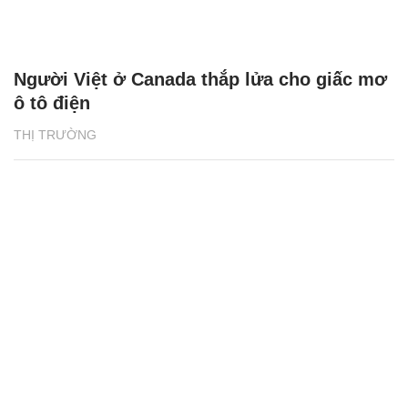
Người Việt ở Canada thắp lửa cho giấc mơ
ô tô điện
THỊ TRƯỜNG