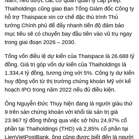
Nam, nếu được các cơ quan quản lý cấp phép.
Thaiholdings cũng giao Ban Tổng Giám đốc Công ty
hỗ trợ Thaispace xin cơ chế đặc thù trình Thủ
tướng Chính phủ để đẩy nhanh tiến độ đảm bảo
mục tiêu sẽ có chuyến bay đầu tiên vào vũ trụ ngay
trong giai đoạn 2026 – 2030.
Tổng vốn điều lệ dự kiến của Thaispace là 26.688 tỷ
đồng. Giá trị góp vốn dự kiến của Thaiholdings là
1.334,4 tỷ đồng, tương ứng với 5%. Công ty dự kiến
huy động vốn từ thị trường chứng khoán Mỹ với kế
hoạch IPO trong năm 2022 nếu đủ điều kiện.
Ông Nguyễn Đức Thụy hiện đang là người giàu thứ
9 trên sàn chứng khoán với khối tài sản trị giá
23.967 tỷ đồng thông qua việc sở hữu 24,97% cổ
phần tại Thaiholdings (THD) và 2,85% cổ phần tại
LienVietPostBank, ông cũng được biết đến là người