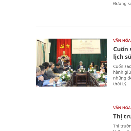
Đường sá
VĂN HÓA
Cuốn s
lịch s
Cuốn sác
hành giú
những đó
thời Lý.
VĂN HÓA
Thị t
Thị trườ