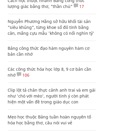
Cách học thuộc nhanh Bảng công thức
lượng giác bằng thơ, "thần chú"
17
Nguyễn Phương Hằng sở hữu khối tài sản
"siêu khủng", từng khoe sổ đỏ tính bằng
cân, mắng cựu mẫu 'không có nổi nghìn tỷ'
Bảng công thức đạo hàm nguyên hàm cơ
bản cần nhớ
Các công thức hóa học lớp 8, 9 cơ bản cần
nhớ
106
Clip lột tả chân thực cảnh anh trai và em gái
như 'chó với mèo', người tinh ý còn phát
hiện một vấn đề trong giáo dục con
Mẹo học thuộc Bảng tuần hoàn nguyên tố
hóa học bằng thơ, câu nói vui vẻ