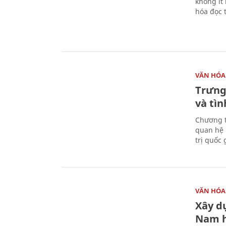
không ít
hóa đọc 
VĂN HÓA
Trưng
và tìn
Chương t
quan hệ 
trị quốc 
VĂN HÓA
Xây d
Nam 