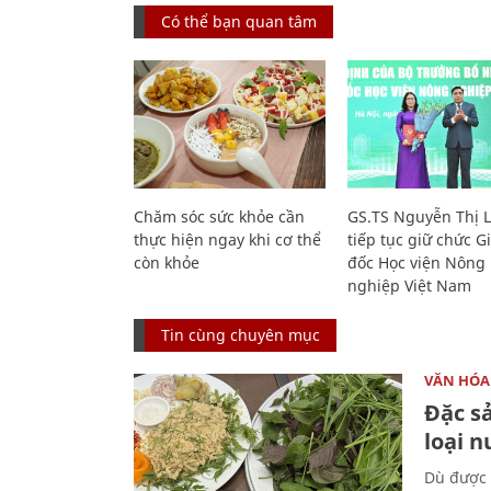
Có thể bạn quan tâm
Chăm sóc sức khỏe cần
GS.TS Nguyễn Thị 
thực hiện ngay khi cơ thể
tiếp tục giữ chức 
còn khỏe
đốc Học viện Nông
nghiệp Việt Nam
Tin cùng chuyên mục
VĂN HÓA
Đặc s
loại 
Dù được 