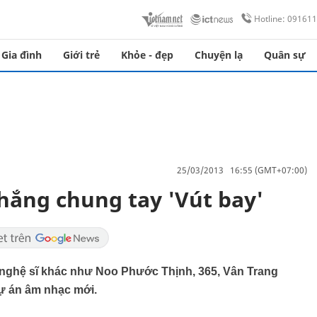
Hotline: 09161
Gia đình
Giới trẻ
Khỏe - đẹp
Chuyện lạ
Quân sự
25/03/2013 16:55 (GMT+07:00)
hắng chung tay 'Vút bay'
 nghệ sĩ khác như Noo Phước Thịnh, 365, Vân Trang
dự án âm nhạc mới.