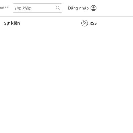
18822
Đăng nhập
Sự kiện
RSS