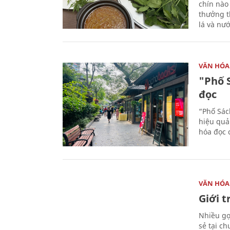
chín nào
thưởng th
lá và nư
VĂN HÓA
"Phố 
đọc
“Phố Sác
hiệu quả
hóa đọc 
VĂN HÓA
Giới 
Nhiều gợi
sẻ tại c