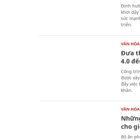
Định hướ
khơi dậy
sức mạnh
triển.
VĂN HÓA
Đưa t
4.0 đ
Công trì
được xây
đẩy việc 
khăn.
VĂN HÓA
Những
cho gi
Bộ ấn ph