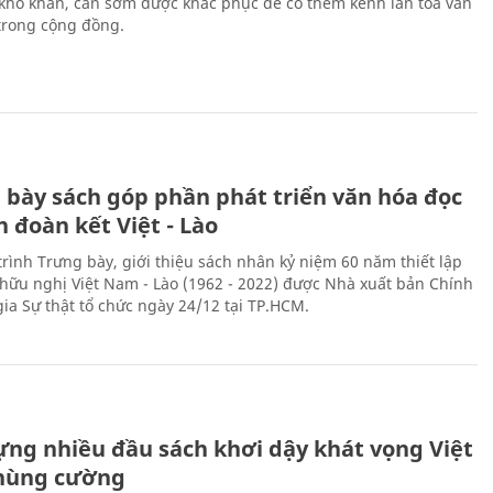
 khó khăn, cần sớm được khắc phục để có thêm kênh lan tỏa văn
trong cộng đồng.
 bày sách góp phần phát triển văn hóa đọc
h đoàn kết Việt - Lào
rình Trưng bày, giới thiệu sách nhân kỷ niệm 60 năm thiết lập
hữu nghị Việt Nam - Lào (1962 - 2022) được Nhà xuất bản Chính
gia Sự thật tổ chức ngày 24/12 tại TP.HCM.
ựng nhiều đầu sách khơi dậy khát vọng Việt
hùng cường