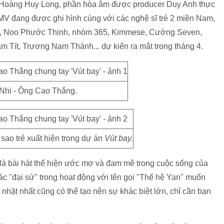
à Hoàng Huy Long, phần hòa âm được producer Duy Anh thực
 MV đang được ghi hình cùng với các nghệ sĩ trẻ 2 miền Nam,
g, Noo Phước Thịnh, nhóm 365, Kimmese, Cường Seven,
âm Tít, Trương Nam Thành... dự kiến ra mắt trong tháng 4.
Nhi - Ông Cao Thắng.
ao trẻ xuất hiện trong dự án
Vút bay.
là bài hát thể hiện ước mơ và đam mê trong cuộc sống của
ác "đại sứ" trong hoạt động với tên gọi "Thế hệ Yan" muốn
nhặt nhất cũng có thể tạo nên sự khác biệt lớn, chỉ cần bạn