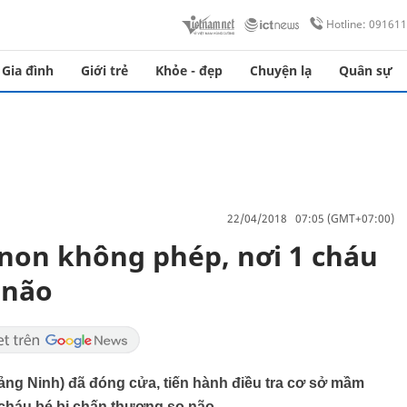
Hotline: 09161
Gia đình
Giới trẻ
Khỏe - đẹp
Chuyện lạ
Quân sự
22/04/2018 07:05 (GMT+07:00)
non không phép, nơi 1 cháu
 não
ng Ninh) đã đóng cửa, tiến hành điều tra cơ sở mầm
 cháu bé bị chấn thương sọ não.