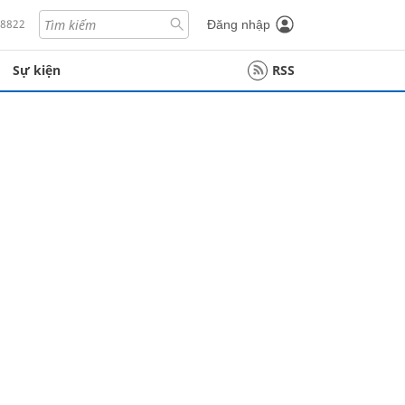
18822
Đăng nhập
Sự kiện
RSS