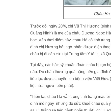
Cháu Hà n
Trước đó, ngày 20/4, chị Vũ Thị Hương (sinh 
Quảng Ninh) là mẹ của cháu Dương Ngọc Hà c
học. Vào thời điểm này, cháu Hà có tình trạn
đình chị Hương bất ngờ nhận được điện thoại 
cháu bị đi cấp cứu tại Trung tâm Y tế thị xã 
Tại đây, các bác sỹ chuẩn đoán cháu bị rạn h
não. Do chấn thương quá nặng nên gia đình đ
tiếp tục được chuyển lên bệnh viện Việt Đức (
liệt nửa người bên phải).
"Hiện tại, cháu Hà vẫn trong tình trạng máu bị 
định mổ ngay nhưng do sức khoẻ cháu quá yếu
sau 1 tháng sẽ tiến hành phẫu thuật", chị Hươ