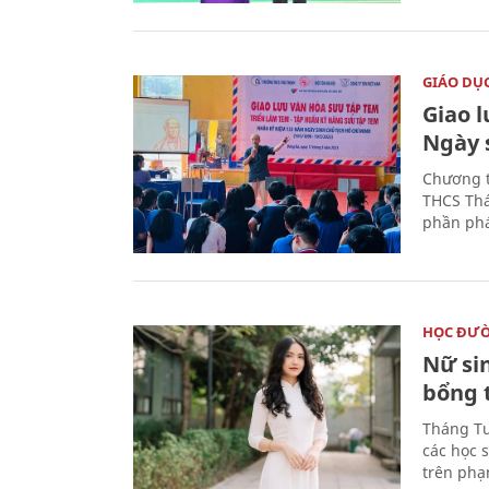
GIÁO DỤ
Giao 
Ngày 
Chương t
THCS Thá
phần phá
HỌC ĐƯ
Nữ si
bổng 
Tháng Tư
các học 
trên phạ