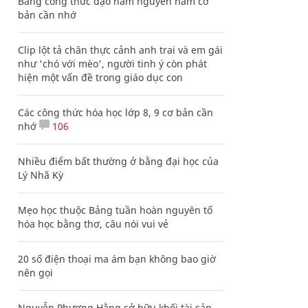
Bảng công thức đạo hàm nguyên hàm cơ
bản cần nhớ
Clip lột tả chân thực cảnh anh trai và em gái
như 'chó với mèo', người tinh ý còn phát
hiện một vấn đề trong giáo dục con
Các công thức hóa học lớp 8, 9 cơ bản cần
nhớ
106
Nhiều điểm bất thường ở bằng đại học của
Lý Nhã Kỳ
Mẹo học thuộc Bảng tuần hoàn nguyên tố
hóa học bằng thơ, câu nói vui vẻ
20 số điện thoại ma ám bạn không bao giờ
nên gọi
Nguyễn Phương Hằng sở hữu khối tài sản