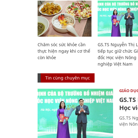
Chăm sóc sức khỏe cần
GS.TS Nguyễn Thị 
thực hiện ngay khi cơ thể
tiếp tục giữ chức 
còn khỏe
đốc Học viện Nông
nghiệp Việt Nam
Tin cùng chuyên mục
GIÁO DỤ
GS.TS
Học v
GS.TS Ng
viện Nôn