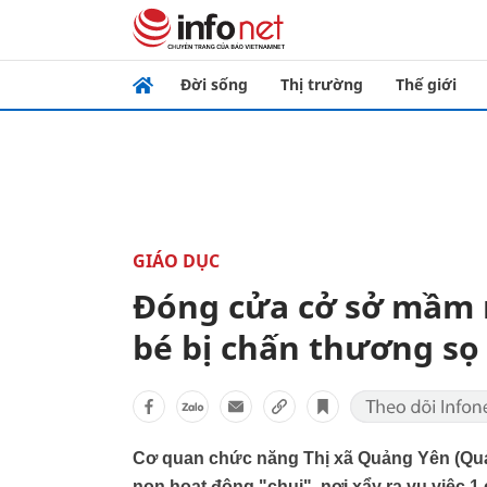
Đời sống
Thị trường
Thế giới
GIÁO DỤC
Đóng cửa cở sở mầm 
bé bị chấn thương sọ
Cơ quan chức năng Thị xã Quảng Yên (Quả
non hoạt động "chui", nơi xẩy ra vụ việc 1