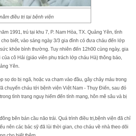
ằm điều trị tại bệnh viện
năm 1991, trú tại khu 7, P. Nam Hòa, TX. Quảng Yên, tỉnh
ho biết, vào sáng ngày 3/3 gia đình có đưa cháu đến lớp
g sức khỏe bình thường. Tuy nhiên đến 12h00 cùng ngày, gia
của cô Hải (giáo viên phụ trách lớp cháu Hà) thông báo,
Quảng Yên.
ộp sọ do bị ngã, hoặc va chạm vào đầu, gây chảy máu trong
ã chuyển cháu tới bệnh viện Việt Nam - Thụy Điển, sau đó
trong tình trạng nguy hiểm đến tính mạng, hôn mê sâu và bị
đông bên bán cầu não trái. Quá trình điều trị,bệnh viện đã chỉ
 nên các bác sỹ đã lùi thời gian, cho cháu về nhà theo dõi
ng cho biết thêm.