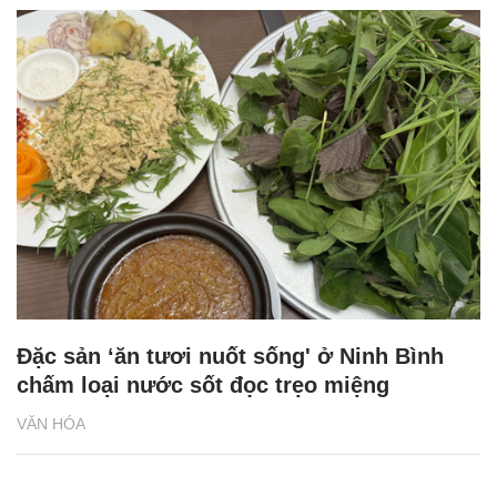
Đặc sản ‘ăn tươi nuốt sống' ở Ninh Bình
chấm loại nước sốt đọc trẹo miệng
VĂN HÓA