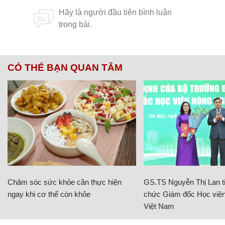
CÓ THỂ BẠN QUAN TÂM
Chăm sóc sức khỏe cần thực hiện
GS.TS Nguyễn Thị Lan ti
ngay khi cơ thể còn khỏe
chức Giám đốc Học viện
Việt Nam