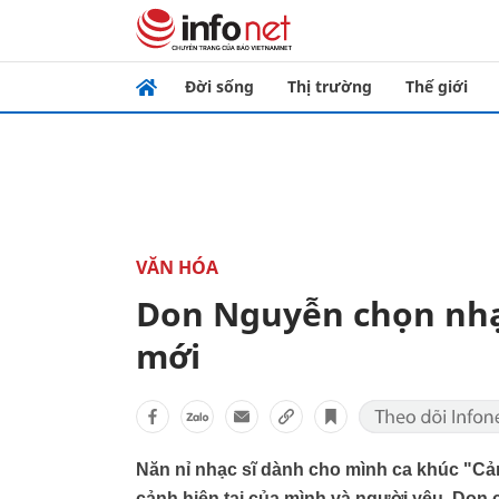
Đời sống
Thị trường
Thế giới
VĂN HÓA
Don Nguyễn chọn nhạ
mới
Năn nỉ nhạc sĩ dành cho mình ca khúc "Cả
cảnh hiện tại của mình và người yêu, Don