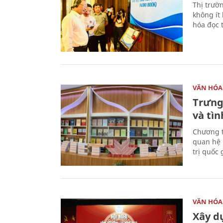
Thị trườ
không ít
hóa đọc 
VĂN HÓA
Trưng
và tìn
Chương t
quan hệ 
trị quốc 
VĂN HÓA
Xây d