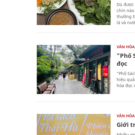
Dù được 
chín nào
thưởng th
lá và nư
VĂN HÓA
"Phố 
đọc
“Phố Sác
hiệu quả
hóa đọc 
VĂN HÓA
Giới 
Nhiều gợi