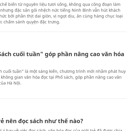
chế biến từ nguyên liệu tươi sống, không qua công đoạn làm
 nhưng đặc sản gỏi nhệch nức tiếng Ninh Bình vẫn hút khách
ức bởi phần thịt dai giòn, vị ngọt dịu, ăn cùng hàng chục loại
ớc chấm sánh quyện đặc trưng.
Sách cuối tuần" góp phần nâng cao văn hóa
h cuối tuần” là một sáng kiến, chương trình mới nhằm phát huy
 không gian văn hóa đọc tại Phố sách, góp phần nâng cao văn
của Hà Nội.
trẻ nên đọc sách như thế nào?
 ý hay về việc đọc sách, văn hóa đọc của giới trẻ đã được chia