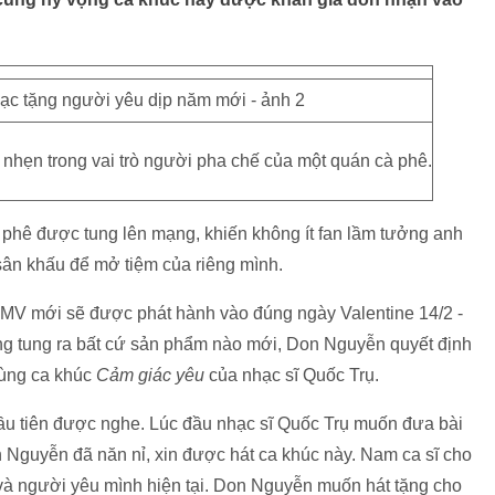
 nhẹn trong vai trò người pha chế của một quán cà phê.
phê được tung lên mạng, khiến không ít fan lầm tưởng anh
sân khấu để mở tiệm của riêng mình.
g MV mới sẽ được phát hành vào đúng ngày Valentine 14/2 -
ông tung ra bất cứ sản phẩm nào mới, Don Nguyễn quyết định
cùng ca khúc
Cảm giác yêu
của nhạc sĩ Quốc Trụ.
đầu tiên được nghe. Lúc đầu nhạc sĩ Quốc Trụ muốn đưa bài
n Nguyễn đã năn nỉ, xin được hát ca khúc này. Nam ca sĩ cho
 và người yêu mình hiện tại. Don Nguyễn muốn hát tặng cho