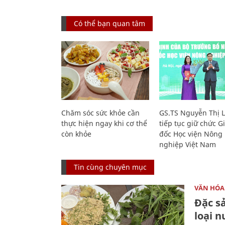
Có thể bạn quan tâm
Chăm sóc sức khỏe cần
GS.TS Nguyễn Thị 
thực hiện ngay khi cơ thể
tiếp tục giữ chức 
còn khỏe
đốc Học viện Nông
nghiệp Việt Nam
Tin cùng chuyên mục
VĂN HÓA
Đặc s
loại 