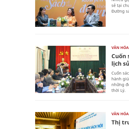
sẻ tại c
Đường sá
VĂN HÓA
Cuốn s
lịch s
Cuốn sác
hành giú
những đó
thời Lý.
VĂN HÓA
Thị t