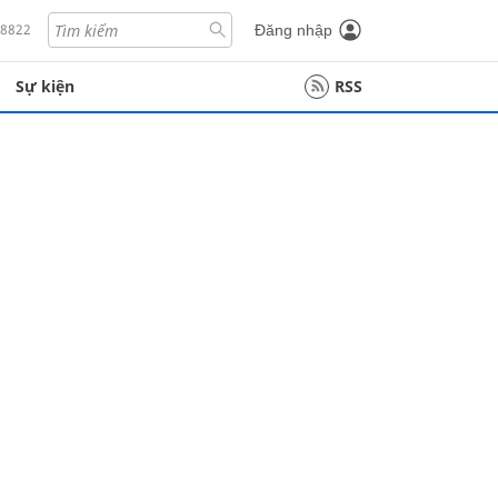
18822
Đăng nhập
Sự kiện
RSS