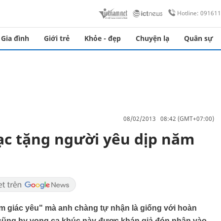
Hotline: 09161
Gia đình
Giới trẻ
Khỏe - đẹp
Chuyện lạ
Quân sự
08/02/2013 08:42 (GMT+07:00)
c tặng người yêu dịp năm
m giác yêu" mà anh chàng tự nhận là giống với hoàn
 cũng hy vọng ca khúc này được khán giả đón nhận vào