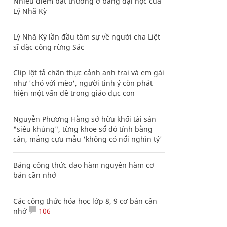
Nhiều điểm bất thường ở bằng đại học của
Lý Nhã Kỳ
Lý Nhã Kỳ lần đầu tâm sự về người cha Liệt
sĩ đặc công rừng Sác
Clip lột tả chân thực cảnh anh trai và em gái
như 'chó với mèo', người tinh ý còn phát
hiện một vấn đề trong giáo dục con
Nguyễn Phương Hằng sở hữu khối tài sản
"siêu khủng", từng khoe sổ đỏ tính bằng
cân, mắng cựu mẫu 'không có nổi nghìn tỷ'
Bảng công thức đạo hàm nguyên hàm cơ
bản cần nhớ
Các công thức hóa học lớp 8, 9 cơ bản cần
nhớ
106