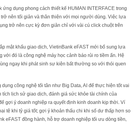
nBank ứng dụng phong cách thiết kế HUMAN INTERFACE trong
rở nên tối giản và thân thiện với mọi người dùng. Việc lựa
ng trở nên cực kỳ đơn giản chỉ với vài cú click chuột trên
ắp mật khẩu giao dịch, VietinBank eFAST mới bổ sung lựa
 với đó là công nghệ máy học cảnh báo rủi ro tiềm ẩn. Hệ
ng ngay khi phát sinh sự kiện bất thường so với thói quen
ng công nghệ tối tân như Big Data, AI để thực hiện tốt vai
tích lịch sử giao dịch, đánh giá sức khỏe tài chính của
 gợi ý doanh nghiệp ra quyết định kinh doanh kịp thời. Ví
tệ khi tỷ giá tốt; gợi ý khoản thấu chi khi số dư thấp hơn so
nk eFAST đồng hành, hỗ trợ doanh nghiệp tối ưu dòng tiền,