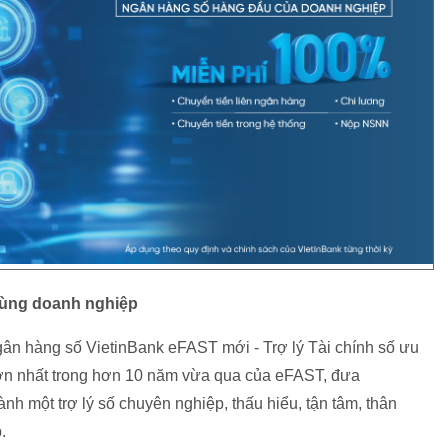
cùng doanh nghiệp
 hàng số VietinBank eFAST mới - Trợ lý Tài chính số ưu
 lớn nhất trong hơn 10 năm vừa qua của eFAST, đưa
h một trợ lý số chuyên nghiệp, thấu hiểu, tận tâm, thân
.