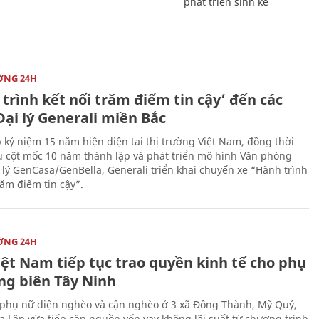
phát triển sinh kế
ỜNG 24H
trình kết nối trăm điểm tin cậy’ đến các
ại lý Generali miền Bắc
 kỷ niệm 15 năm hiện diện tại thị trường Việt Nam, đồng thời
 cột mốc 10 năm thành lập và phát triển mô hình Văn phòng
 lý GenCasa/GenBella, Generali triển khai chuyến xe “Hành trình
răm điểm tin cậy”.
ỜNG 24H
iệt Nam tiếp tục trao quyền kinh tế cho phụ
ng biên Tây Ninh
phụ nữ diện nghèo và cận nghèo ở 3 xã Đông Thành, Mỹ Quý,
 Lập vừa tiếp cận nguồn vốn vay không lãi suất từ chương trình