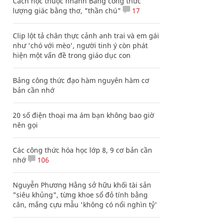
Cách học thuộc nhanh Bảng công thức
lượng giác bằng thơ, "thần chú"
17
Clip lột tả chân thực cảnh anh trai và em gái
như 'chó với mèo', người tinh ý còn phát
hiện một vấn đề trong giáo dục con
Bảng công thức đạo hàm nguyên hàm cơ
bản cần nhớ
20 số điện thoại ma ám bạn không bao giờ
nên gọi
Các công thức hóa học lớp 8, 9 cơ bản cần
nhớ
106
Nguyễn Phương Hằng sở hữu khối tài sản
"siêu khủng", từng khoe sổ đỏ tính bằng
cân, mắng cựu mẫu 'không có nổi nghìn tỷ'