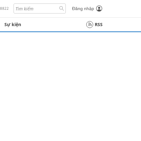
18822
Đăng nhập
Sự kiện
RSS