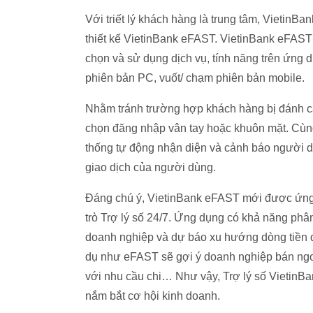
Với triết lý khách hàng là trung tâm, Vieti
thiết kế VietinBank eFAST. VietinBank eFAST t
chọn và sử dụng dịch vụ, tính năng trên ứng dụ
phiên bản PC, vuốt/ chạm phiên bản mobile.
Nhằm tránh trường hợp khách hàng bị đánh c
chọn đăng nhập vân tay hoặc khuôn mặt. Cùng
thống tự động nhận diện và cảnh báo người dù
giao dịch của người dùng.
Đáng chú ý, VietinBank eFAST mới được ứng dụ
trò Trợ lý số 24/7. Ứng dụng có khả năng phân 
doanh nghiệp và dự báo xu hướng dòng tiền để
dụ như eFAST sẽ gợi ý doanh nghiệp bán ngoại 
với nhu cầu chi… Như vậy, Trợ lý số VietinBa
nắm bắt cơ hội kinh doanh.