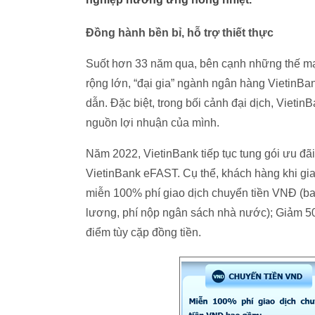
Đồng hành bền bỉ, hỗ trợ thiết thực
Suốt hơn 33 năm qua, bên cạnh những thế mạ
rộng lớn, “đại gia” ngành ngân hàng VietinBa
dẫn. Đặc biệt, trong bối cảnh đại dịch, VietinB
nguồn lợi nhuận của mình.
Năm 2022, VietinBank tiếp tục tung gói ưu đ
VietinBank eFAST. Cụ thể, khách hàng khi gi
miễn 100% phí giao dịch chuyển tiền VNĐ (bao
lương, phí nộp ngân sách nhà nước); Giảm 50%
điểm tùy cặp đồng tiền.