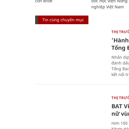
còn khỏe
đốc Học viện Nông
nghiệp Việt Nam
Tin cùng chuyên mục
THỊ TRƯ
‘Hành 
Tổng Đ
Nhân dịp
đánh dấu
Tổng Đại
kết nối t
THỊ TRƯ
BAT V
nữ vù
Hơn 100 
Nhơn Hòa