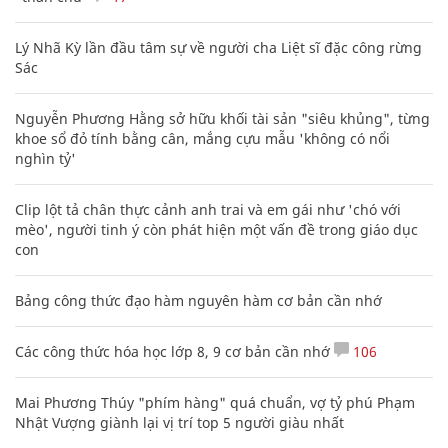
Lý Nhã Kỳ lần đầu tâm sự về người cha Liệt sĩ đặc công rừng
Sác
Nguyễn Phương Hằng sở hữu khối tài sản "siêu khủng", từng
khoe sổ đỏ tính bằng cân, mắng cựu mẫu 'không có nổi
nghìn tỷ'
Clip lột tả chân thực cảnh anh trai và em gái như 'chó với
mèo', người tinh ý còn phát hiện một vấn đề trong giáo dục
con
Bảng công thức đạo hàm nguyên hàm cơ bản cần nhớ
Các công thức hóa học lớp 8, 9 cơ bản cần nhớ
106
Mai Phương Thúy "phím hàng" quá chuẩn, vợ tỷ phú Phạm
Nhật Vượng giành lại vị trí top 5 người giàu nhất