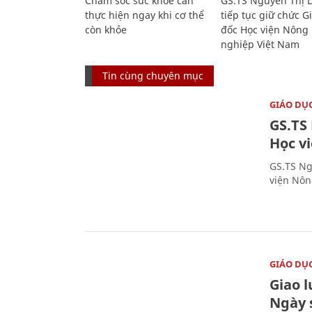
Chăm sóc sức khỏe cần
GS.TS Nguyễn Thị 
thực hiện ngay khi cơ thể
tiếp tục giữ chức 
còn khỏe
đốc Học viện Nông
nghiệp Việt Nam
Tin cùng chuyên mục
GIÁO DỤ
GS.TS
Học v
GS.TS Ng
viện Nôn
GIÁO DỤ
Giao 
Ngày 