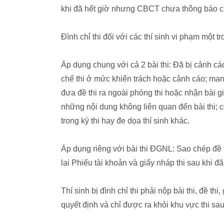
khi đã hết giờ nhưng CBCT chưa thông báo cho
Đình chỉ thi đối với các thí sinh vi phạm một tr
Áp dụng chung với cả 2 bài thi: Đã bị cảnh cá
chế thi ở mức khiển trách hoặc cảnh cáo; mang
đưa đề thi ra ngoài phòng thi hoặc nhận bài giả
những nội dung không liên quan đến bài thi; c
trong kỳ thi hay đe dọa thí sinh khác.
Áp dụng riêng với bài thi ĐGNL: Sao chép đề th
lại Phiếu tài khoản và giấy nháp thi sau khi đ
Thí sinh bị đình chỉ thi phải nộp bài thi, đề t
quyết định và chỉ được ra khỏi khu vực thi sau