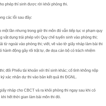
 phép thí sinh được rời khỏi phòng thi.
ong các lỗi sau đây:
o một lần nhưng trong giờ thi môn đó vẫn tiếp tục vi phạm quy
 vật dụng trái phép với Quy chế tuyển sinh vào phòng thi;
i từ ngoài vào phòng thi; viết, vẽ vào tờ giấy nháp làm bài thi
ó hành động gây rối trật tự, đe dọa cán bộ có trách nhiệm
i; đổi Phiếu tài khoản với thí sinh khác; cố tình không nộp
ã ký xác nhận dự thi vào bản kết quả thi ĐGNL.
hi, giấy nháp cho CBCT và ra khỏi phòng thi ngay sau khi có
 khi hết thời gian làm bài môn thi đó.