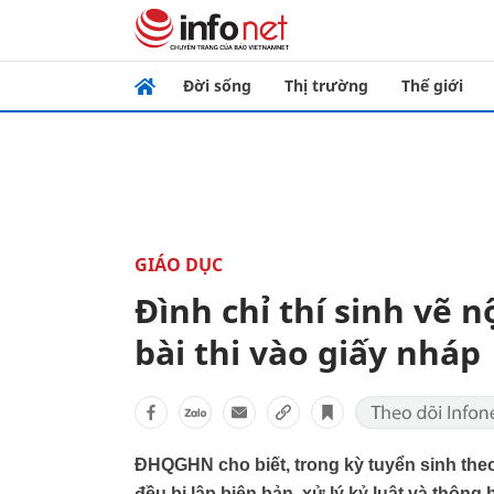
Đời sống
Thị trường
Thế giới
GIÁO DỤC
Đình chỉ thí sinh vẽ 
bài thi vào giấy nháp
ĐHQGHN cho biết, trong kỳ tuyển sinh theo
đều bị lập biên bản, xử lý kỷ luật và thông 