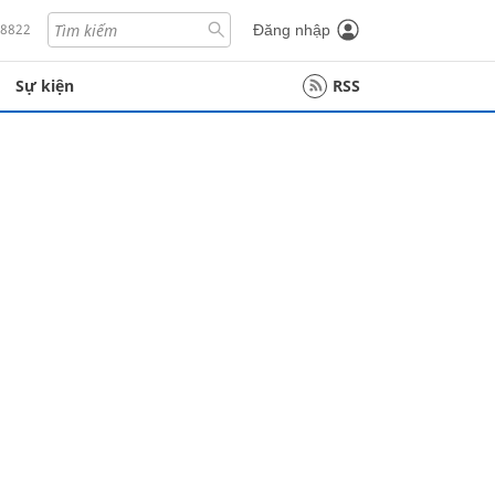
18822
Đăng nhập
Sự kiện
RSS