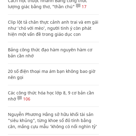
Cách học thuộc nhanh Bảng công thức
lượng giác bằng thơ, "thần chú"
17
Clip lột tả chân thực cảnh anh trai và em gái
như 'chó với mèo', người tinh ý còn phát
hiện một vấn đề trong giáo dục con
Bảng công thức đạo hàm nguyên hàm cơ
bản cần nhớ
20 số điện thoại ma ám bạn không bao giờ
nên gọi
Các công thức hóa học lớp 8, 9 cơ bản cần
nhớ
106
Nguyễn Phương Hằng sở hữu khối tài sản
"siêu khủng", từng khoe sổ đỏ tính bằng
cân, mắng cựu mẫu 'không có nổi nghìn tỷ'