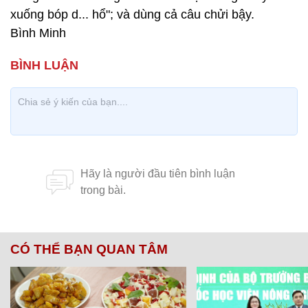
xuống bóp d... hổ"; và dùng cả câu chửi bậy.
Bình Minh
CÓ THỂ BẠN QUAN TÂM