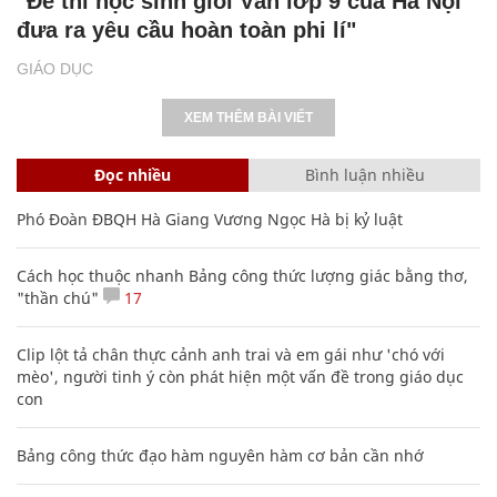
"Đề thi học sinh giỏi Văn lớp 9 của Hà Nội
đưa ra yêu cầu hoàn toàn phi lí"
GIÁO DỤC
XEM THÊM BÀI VIẾT
Đọc nhiều
Bình luận nhiều
Phó Đoàn ĐBQH Hà Giang Vương Ngọc Hà bị kỷ luật
Cách học thuộc nhanh Bảng công thức lượng giác bằng thơ,
"thần chú"
17
Clip lột tả chân thực cảnh anh trai và em gái như 'chó với
mèo', người tinh ý còn phát hiện một vấn đề trong giáo dục
con
Bảng công thức đạo hàm nguyên hàm cơ bản cần nhớ