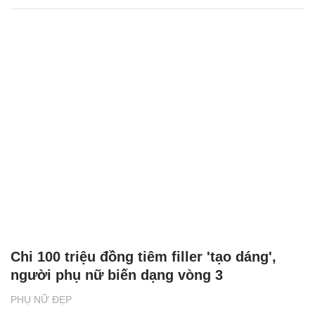
Chi 100 triệu đồng tiêm filler 'tạo dáng',
người phụ nữ biến dạng vòng 3
PHỤ NỮ ĐẸP