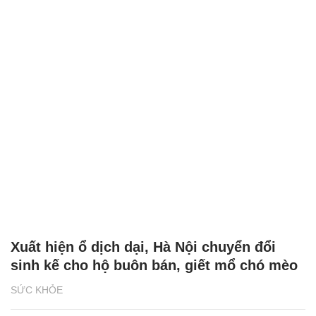
Xuất hiện ổ dịch dại, Hà Nội chuyển đổi
sinh kế cho hộ buôn bán, giết mổ chó mèo
SỨC KHỎE