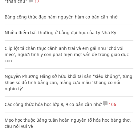
"thần chú"
17
Bảng công thức đạo hàm nguyên hàm cơ bản cần nhớ
Nhiều điểm bất thường ở bằng đại học của Lý Nhã Kỳ
Clip lột tả chân thực cảnh anh trai và em gái như 'chó với
mèo', người tinh ý còn phát hiện một vấn đề trong giáo dục
con
Nguyễn Phương Hằng sở hữu khối tài sản "siêu khủng", từng
khoe sổ đỏ tính bằng cân, mắng cựu mẫu 'không có nổi
nghìn tỷ'
Các công thức hóa học lớp 8, 9 cơ bản cần nhớ
106
Mẹo học thuộc Bảng tuần hoàn nguyên tố hóa học bằng thơ,
câu nói vui vẻ