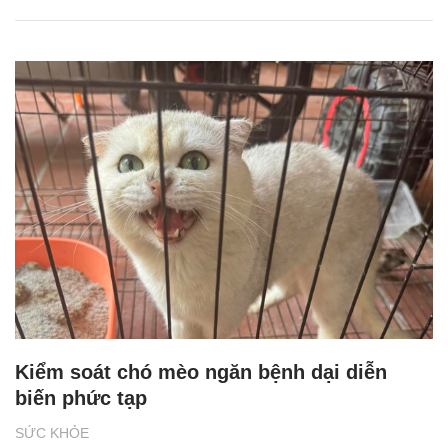
Kiểm soát chó mèo ngăn bệnh dại diễn
biến phức tạp
SỨC KHỎE