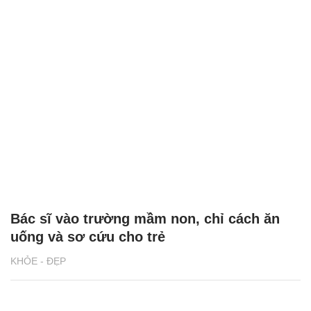
Bác sĩ vào trường mầm non, chỉ cách ăn
uống và sơ cứu cho trẻ
KHỎE - ĐẸP