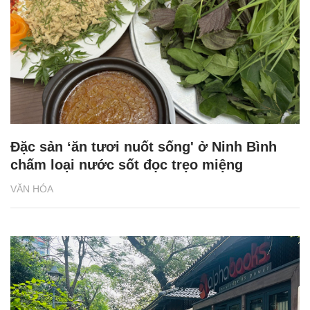
Đặc sản ‘ăn tươi nuốt sống' ở Ninh Bình
chấm loại nước sốt đọc trẹo miệng
VĂN HÓA