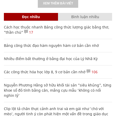
XEM THÊM BÀI VIẾT
Đọc nhiều
Bình luận nhiều
Cách học thuộc nhanh Bảng công thức lượng giác bằng thơ,
"thần chú"
17
Bảng công thức đạo hàm nguyên hàm cơ bản cần nhớ
Nhiều điểm bất thường ở bằng đại học của Lý Nhã Kỳ
Các công thức hóa học lớp 8, 9 cơ bản cần nhớ
106
Nguyễn Phương Hằng sở hữu khối tài sản "siêu khủng", từng
khoe sổ đỏ tính bằng cân, mắng cựu mẫu 'không có nổi
nghìn tỷ'
Clip lột tả chân thực cảnh anh trai và em gái như 'chó với
mèo', người tinh ý còn phát hiện một vấn đề trong giáo dục