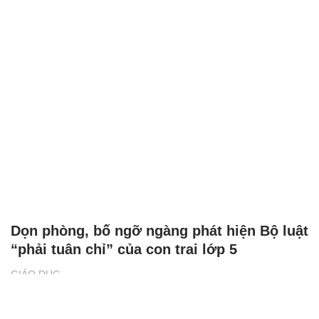
phòng, chống virut Corona
GIÁO DỤC
Hải Phòng: Nhiều trường học "nhắc nhở"