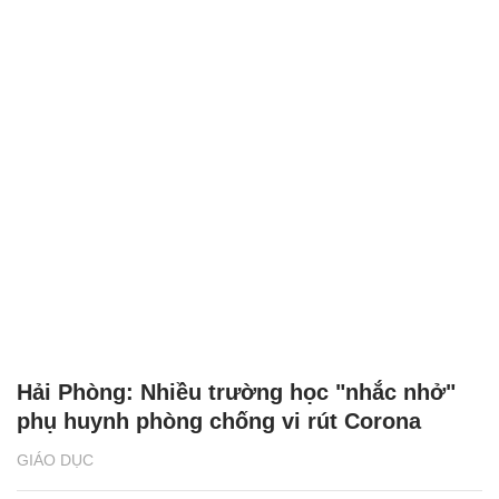
học xác nhận nhập học từ hôm nay
HỌC ĐƯỜNG
Sở GD-ĐT Hà Tĩnh triển khai phương án