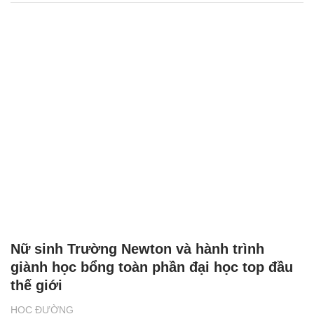
GS.TS Nguyễn Thị Lan tiếp tục giữ chức
Giám đốc Học viện Nông nghiệp Việt Nam
GIÁO DỤC
Giao lưu văn hóa sưu tập tem nhân dịp kỷ