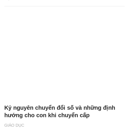
niệm Ngày sinh Bác Hồ
GIÁO DỤC
Nữ sinh Trường Newton và hành trình