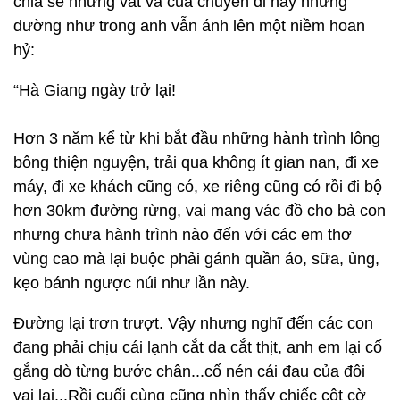
chia sẻ những vất vả của chuyến đi này nhưng
dường như trong anh vẫn ánh lên một niềm hoan
hỷ:
“Hà Giang ngày trở lại!
Hơn 3 năm kể từ khi bắt đầu những hành trình lông
bông thiện nguyện, trải qua không ít gian nan, đi xe
máy, đi xe khách cũng có, xe riêng cũng có rồi đi bộ
hơn 30km đường rừng, vai mang vác đồ cho bà con
nhưng chưa hành trình nào đến với các em thơ
vùng cao mà lại buộc phải gánh quần áo, sữa, ủng,
kẹo bánh ngược núi như lần này.
Đường lại trơn trượt. Vậy nhưng nghĩ đến các con
đang phải chịu cái lạnh cắt da cắt thịt, anh em lại cố
gắng dò từng bước chân...cố nén cái đau của đôi
vai lại...Rồi cuối cùng cũng nhìn thấy chiếc cột cờ