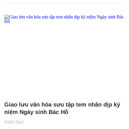
Chăm sóc sức khỏe cần thực hiện
GS.TS Nguyễn Thị Lan ti
ngay khi cơ thể còn khỏe
chức Giám đốc Học viện
Việt Nam