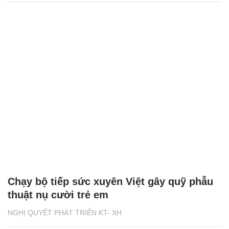
Chạy bộ tiếp sức xuyên Việt gây quỹ phẫu
thuật nụ cười trẻ em
NGHỊ QUYẾT PHÁT TRIỂN KT- XH