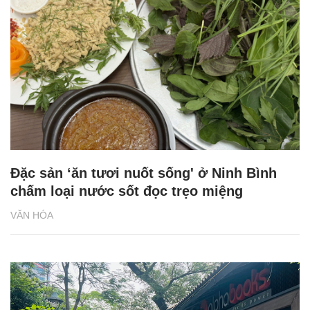
Đặc sản ‘ăn tươi nuốt sống' ở Ninh Bình
chấm loại nước sốt đọc trẹo miệng
VĂN HÓA