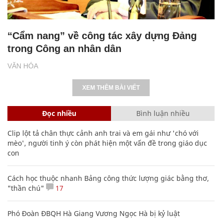
“Cẩm nang” về công tác xây dựng Đảng
trong Công an nhân dân
VĂN HÓA
XEM THÊM BÀI VIẾT
Đọc nhiều
Bình luận nhiều
Clip lột tả chân thực cảnh anh trai và em gái như 'chó với
mèo', người tinh ý còn phát hiện một vấn đề trong giáo dục
con
Cách học thuộc nhanh Bảng công thức lượng giác bằng thơ,
"thần chú"
17
Phó Đoàn ĐBQH Hà Giang Vương Ngọc Hà bị kỷ luật