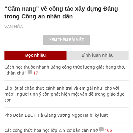
“Cẩm nang” về công tác xây dựng Đảng
trong Công an nhân dân
VĂN HÓA
XEM THÊM BÀI VIẾT
Đọc nhiều
Bình luận nhiều
Cách học thuộc nhanh Bảng công thức lượng giác bằng thơ,
"thần chú"
17
Clip lột tả chân thực cảnh anh trai và em gái như 'chó với
mèo', người tinh ý còn phát hiện một vấn đề trong giáo dục
con
Phó Đoàn ĐBQH Hà Giang Vương Ngọc Hà bị kỷ luật
Các công thức hóa học lớp 8, 9 cơ bản cần nhớ
106