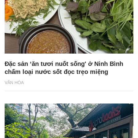
Đặc sản ‘ăn tươi nuốt sống' ở Ninh Bình
chấm loại nước sốt đọc trẹo miệng
VĂN HÓA