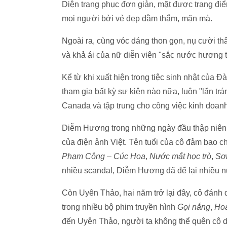
Diện trang phục đơn giản, mặt được trang đ
mọi người bởi vẻ đẹp đằm thắm, mặn mà.
Ngoài ra, cùng vóc dáng thon gọn, nụ cười th
và khả ái của nữ diễn viên "sắc nước hương
Kể từ khi xuất hiện trong tiệc sinh nhật c
tham gia bất kỳ sự kiện nào nữa, luôn "lẩn trá
Canada và tập trung cho công việc kinh doanh
Diễm Hương trong những ngày đầu thập niên 
của điện ảnh Việt. Tên tuổi của cô đảm bao c
Phạm Công – Cúc Hoa
,
Nước mắt học trò
,
Sơ
nhiều scandal, Diễm Hương đã để lại nhiều nuối 
Còn Uyên Thảo, hai năm trở lại đây, cô đánh d
trong nhiều bộ phim truyền hình
Gọi nắng
,
Hoa
đến Uyên Thảo, người ta không thể quên cô di