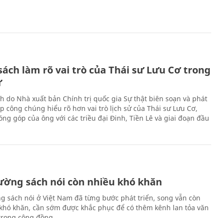
ách làm rõ vai trò của Thái sư Lưu Cơ trong
ử
h do Nhà xuất bản Chính trị quốc gia Sự thật biên soạn và phát
p công chúng hiểu rõ hơn vai trò lịch sử của Thái sư Lưu Cơ,
ng góp của ông với các triều đại Đinh, Tiền Lê và giai đoạn đầu
rường sách nói còn nhiều khó khăn
ng sách nói ở Việt Nam đã từng bước phát triển, song vẫn còn
 khó khăn, cần sớm được khắc phục để có thêm kênh lan tỏa văn
trong cộng đồng.