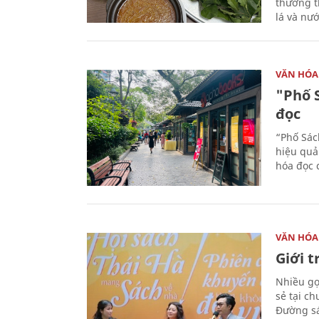
thưởng th
lá và nư
VĂN HÓA
"Phố 
đọc
“Phố Sác
hiệu quả
hóa đọc 
VĂN HÓA
Giới 
Nhiều gợi
sẻ tại c
Đường sá