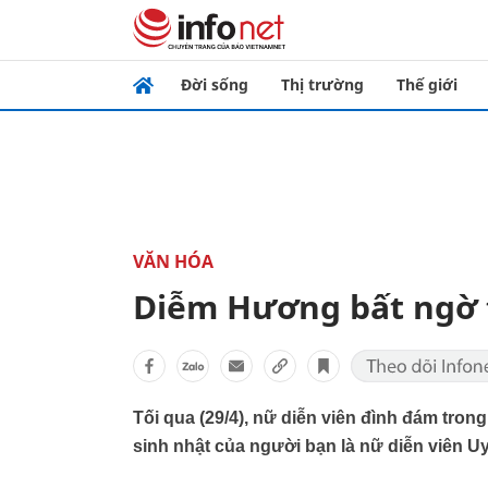
Đời sống
Thị trường
Thế giới
VĂN HÓA
Diễm Hương bất ngờ t
Tối qua (29/4), nữ diễn viên đình đám tro
sinh nhật của người bạn là nữ diễn viên U