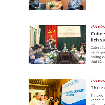
VĂN HÓA
Cuốn s
lịch s
Cuốn sác
hành giú
những đó
thời Lý.
VĂN HÓA
Thị t
Thị trườ
không ít
hóa đọc 