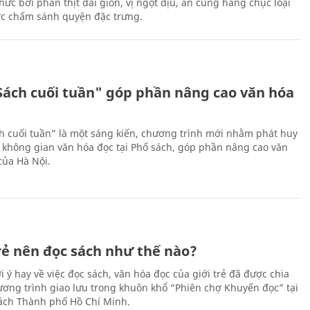
ức bởi phần thịt dai giòn, vị ngọt dịu, ăn cùng hàng chục loại
ớc chấm sánh quyện đặc trưng.
Sách cuối tuần" góp phần nâng cao văn hóa
h cuối tuần” là một sáng kiến, chương trình mới nhằm phát huy
 không gian văn hóa đọc tại Phố sách, góp phần nâng cao văn
của Hà Nội.
trẻ nên đọc sách như thế nào?
 ý hay về việc đọc sách, văn hóa đọc của giới trẻ đã được chia
hương trình giao lưu trong khuôn khổ “Phiên chợ Khuyến đọc” tại
ch Thành phố Hồ Chí Minh.