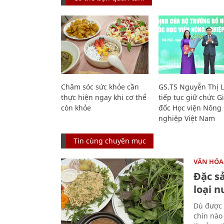
Chăm sóc sức khỏe cần
GS.TS Nguyễn Thị 
thực hiện ngay khi cơ thể
tiếp tục giữ chức 
còn khỏe
đốc Học viện Nông
nghiệp Việt Nam
Tin cùng chuyên mục
VĂN HÓA
Đặc s
loại 
Dù được 
chín nào