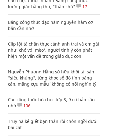
Cách học thuộc nhanh Bảng công thức
lượng giác bằng thơ, "thần chú"
17
Bảng công thức đạo hàm nguyên hàm cơ
bản cần nhớ
Clip lột tả chân thực cảnh anh trai và em gái
như 'chó với mèo', người tinh ý còn phát
hiện một vấn đề trong giáo dục con
Nguyễn Phương Hằng sở hữu khối tài sản
"siêu khủng", từng khoe sổ đỏ tính bằng
cân, mắng cựu mẫu 'không có nổi nghìn tỷ'
Các công thức hóa học lớp 8, 9 cơ bản cần
nhớ
106
Truy nã kẻ giết bạn thân rồi chôn ngồi dưới
bãi cát