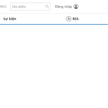
18822
Đăng nhập
Sự kiện
RSS