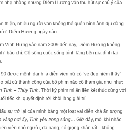
iểm nhẹ nhàng nhưng Diễm Hương vẫn thu hút sự chú ý của
ân thiện, nhiều người vẫn không thể quên hình ảnh dịu dàng
 trời" Diễm Hương ngày nào.
ủa Đàm Vĩnh Hưng vào năm 2009 đến nay, Diễm Hương không
nh" báo chí. Cô sống cuộc sống bình lặng bên gia đình tại
.
90 được mệnh danh là diễn viên nữ có “vẻ đẹp hiếm thấy”
ho bất cứ thành công của bộ phim nào cô tham gia như như:
n Tinh – Thủy Tinh
. Thời kỳ phim mì ăn liền kết thúc cùng với
tiếc khi quyết định rời khỏi làng giải trí.
ấu sự trở lại của mình bằng một loạt vai diễn khá ấn tượng
 vàng nơi ấy
,
Tình yêu trong sáng
… Giờ đây, mỗi khi nhắc
ễn viên nhỏ người, đa năng, có giọng khàn rất... không