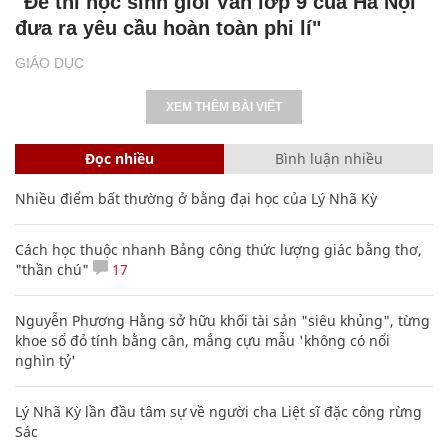
"Đề thi học sinh giỏi Văn lớp 9 của Hà Nội
đưa ra yêu cầu hoàn toàn phi lí"
GIÁO DỤC
XEM THÊM BÀI VIẾT
Đọc nhiều
Bình luận nhiều
Nhiều điểm bất thường ở bằng đại học của Lý Nhã Kỳ
Cách học thuộc nhanh Bảng công thức lượng giác bằng thơ,
"thần chú"
17
Nguyễn Phương Hằng sở hữu khối tài sản "siêu khủng", từng
khoe sổ đỏ tính bằng cân, mắng cựu mẫu 'không có nổi
nghìn tỷ'
Lý Nhã Kỳ lần đầu tâm sự về người cha Liệt sĩ đặc công rừng
Sác