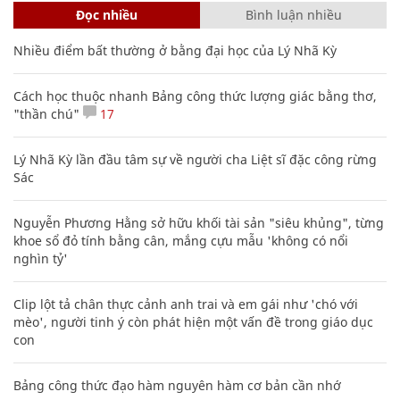
Đọc nhiều
Bình luận nhiều
Nhiều điểm bất thường ở bằng đại học của Lý Nhã Kỳ
Cách học thuộc nhanh Bảng công thức lượng giác bằng thơ,
"thần chú"
17
Lý Nhã Kỳ lần đầu tâm sự về người cha Liệt sĩ đặc công rừng
Sác
Nguyễn Phương Hằng sở hữu khối tài sản "siêu khủng", từng
khoe sổ đỏ tính bằng cân, mắng cựu mẫu 'không có nổi
nghìn tỷ'
Clip lột tả chân thực cảnh anh trai và em gái như 'chó với
mèo', người tinh ý còn phát hiện một vấn đề trong giáo dục
con
Bảng công thức đạo hàm nguyên hàm cơ bản cần nhớ