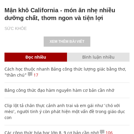
Mận khô California - món ăn nhẹ nhiều
dưỡng chất, thơm ngon và tiện lợi
SỨC KHỎE
XEM THÊM BÀI VIẾT
Đọc nhiều
Bình luận nhiều
Cách học thuộc nhanh Bảng công thức lượng giác bằng thơ,
"thần chú"
17
Bảng công thức đạo hàm nguyên hàm cơ bản cần nhớ
Clip lột tả chân thực cảnh anh trai và em gái như 'chó với
mèo', người tinh ý còn phát hiện một vấn đề trong giáo dục
con
Các công thức hóa học lớp 8, 9 cơ bản cần nhớ
106