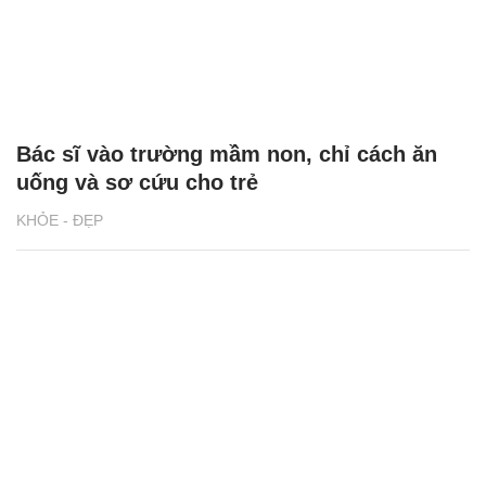
Bác sĩ vào trường mầm non, chỉ cách ăn
uống và sơ cứu cho trẻ
KHỎE - ĐẸP