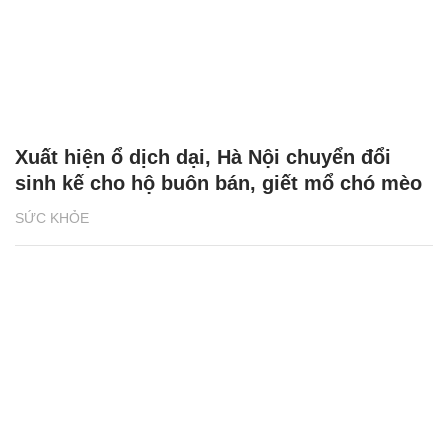
Xuất hiện ổ dịch dại, Hà Nội chuyển đổi
sinh kế cho hộ buôn bán, giết mổ chó mèo
SỨC KHỎE