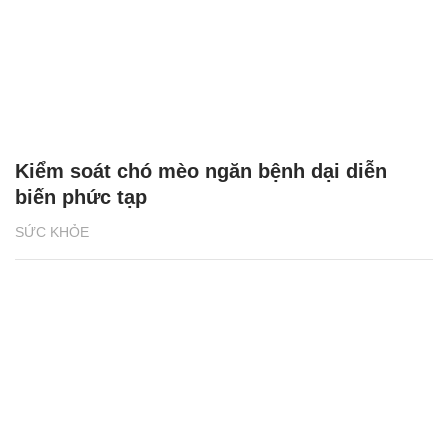
Kiểm soát chó mèo ngăn bệnh dại diễn
biến phức tạp
SỨC KHỎE