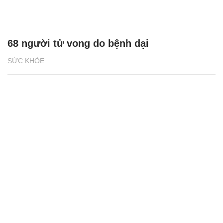
68 người tử vong do bệnh dại
SỨC KHỎE