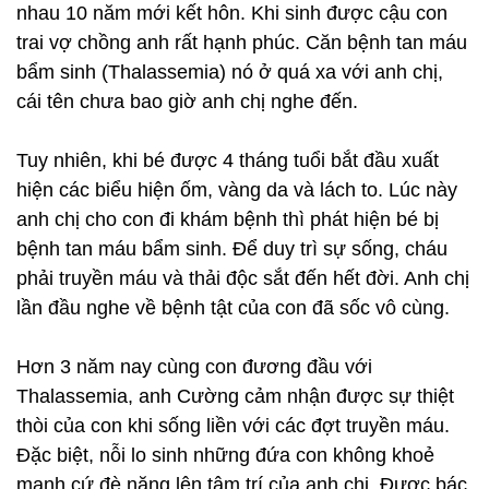
nhau 10 năm mới kết hôn. Khi sinh được cậu con
trai vợ chồng anh rất hạnh phúc. Căn bệnh tan máu
bẩm sinh (Thalassemia) nó ở quá xa với anh chị,
cái tên chưa bao giờ anh chị nghe đến.
Tuy nhiên, khi bé được 4 tháng tuổi bắt đầu xuất
hiện các biểu hiện ốm, vàng da và lách to. Lúc này
anh chị cho con đi khám bệnh thì phát hiện bé bị
bệnh tan máu bẩm sinh. Để duy trì sự sống, cháu
phải truyền máu và thải độc sắt đến hết đời. Anh chị
lần đầu nghe về bệnh tật của con đã sốc vô cùng.
Hơn 3 năm nay cùng con đương đầu với
Thalassemia, anh Cường cảm nhận được sự thiệt
thòi của con khi sống liền với các đợt truyền máu.
Đặc biệt, nỗi lo sinh những đứa con không khoẻ
mạnh cứ đè nặng lên tâm trí của anh chị. Được bác