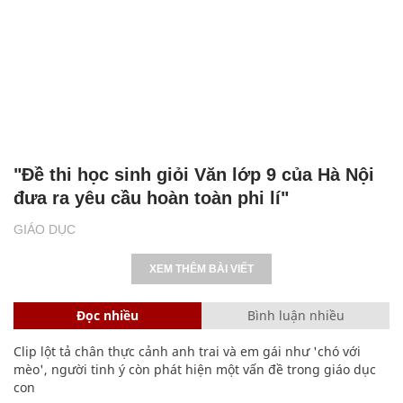
"Đề thi học sinh giỏi Văn lớp 9 của Hà Nội
đưa ra yêu cầu hoàn toàn phi lí"
GIÁO DỤC
XEM THÊM BÀI VIẾT
Đọc nhiều
Bình luận nhiều
Clip lột tả chân thực cảnh anh trai và em gái như 'chó với
mèo', người tinh ý còn phát hiện một vấn đề trong giáo dục
con