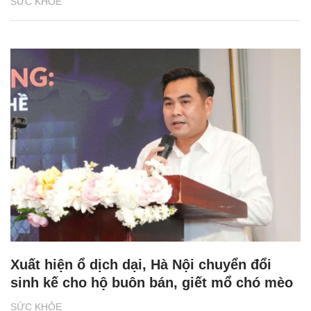
SỨC KHỎE
Xuất hiện ổ dịch dại, Hà Nội chuyển đổi
sinh kế cho hộ buôn bán, giết mổ chó mèo
SỨC KHỎE