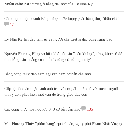
Nhiều điểm bất thường ở bằng đại học của Lý Nhã Kỳ
Cách học thuộc nhanh Bảng công thức lượng giác bằng thơ, "thần chú"
17
Lý Nhã Kỳ lần đầu tâm sự về người cha Liệt sĩ đặc công rừng Sác
Nguyễn Phương Hằng sở hữu khối tài sản "siêu khủng", từng khoe sổ đỏ
tính bằng cân, mắng cựu mẫu 'không có nổi nghìn tỷ'
Bảng công thức đạo hàm nguyên hàm cơ bản cần nhớ
Clip lột tả chân thực cảnh anh trai và em gái như 'chó với mèo', người
tinh ý còn phát hiện một vấn đề trong giáo dục con
Các công thức hóa học lớp 8, 9 cơ bản cần nhớ
106
Mai Phương Thúy "phím hàng" quá chuẩn, vợ tỷ phú Phạm Nhật Vượng