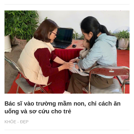
Bác sĩ vào trường mầm non, chỉ cách ăn
uống và sơ cứu cho trẻ
KHỎE - ĐẸP