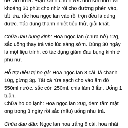
để ráo nước. Đậu xanh cho nước đun sôi nhỏ lửa
khoảng 30 phút cho nhừ rồi cho đường phèn vào,
tắt lửa, rắc hoa ngọc lan vào rồi trộn đều là dùng
được. Tác dụng thanh nhiệt tiêu thử, giải khát.
Chữa đau bụng kinh:
Hoa ngọc lan (chưa nở) 12g,
sắc uống thay trà vào lúc sáng sớm. Dùng 30 ngày
là một liệu trình, có tác dụng giảm đau bụng kinh ở
phụ nữ.
Hỗ trợ điều trị ho gà:
Hoa ngọc lan 8 cái, lá chanh
10g, gừng 3g. Tất cả rửa sạch cho vào ấm đổ
550ml nước, sắc còn 250ml, chia làm 3 lần. Uống 1
tuần.
Chữa ho do lạnh: Hoa ngọc lan 20g, đem tẩm mật
ong trong 3 ngày rồi sắc (nấu) uống như trà.
Chữa đau đầu:
Ngọc lan hoa trắng 8 cái, hoa nhài