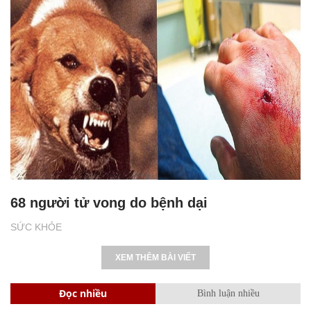
68 người tử vong do bệnh dại
SỨC KHỎE
XEM THÊM BÀI VIẾT
Đọc nhiều
Bình luận nhiều