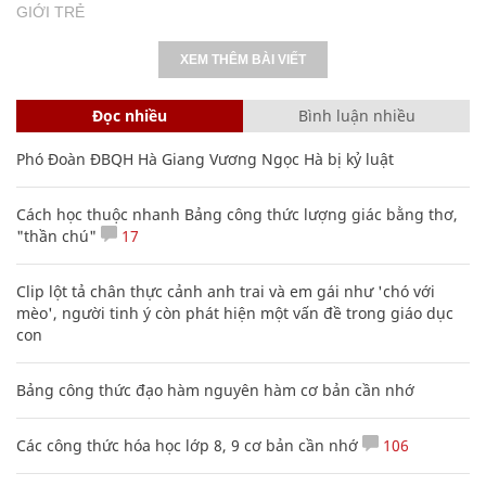
GIỚI TRẺ
XEM THÊM BÀI VIẾT
Đọc nhiều
Bình luận nhiều
Phó Đoàn ĐBQH Hà Giang Vương Ngọc Hà bị kỷ luật
Cách học thuộc nhanh Bảng công thức lượng giác bằng thơ,
"thần chú"
17
Clip lột tả chân thực cảnh anh trai và em gái như 'chó với
mèo', người tinh ý còn phát hiện một vấn đề trong giáo dục
con
Bảng công thức đạo hàm nguyên hàm cơ bản cần nhớ
Các công thức hóa học lớp 8, 9 cơ bản cần nhớ
106