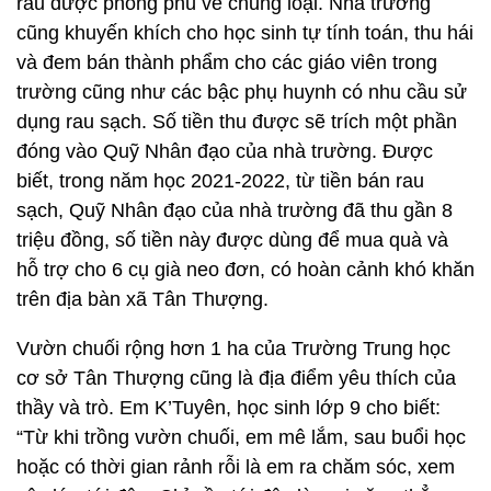
rau được phong phú về chủng loại. Nhà trường
cũng khuyến khích cho học sinh tự tính toán, thu hái
và đem bán thành phẩm cho các giáo viên trong
trường cũng như các bậc phụ huynh có nhu cầu sử
dụng rau sạch. Số tiền thu được sẽ trích một phần
đóng vào Quỹ Nhân đạo của nhà trường. Được
biết, trong năm học 2021-2022, từ tiền bán rau
sạch, Quỹ Nhân đạo của nhà trường đã thu gần 8
triệu đồng, số tiền này được dùng để mua quà và
hỗ trợ cho 6 cụ già neo đơn, có hoàn cảnh khó khăn
trên địa bàn xã Tân Thượng.
Vườn chuối rộng hơn 1 ha của Trường Trung học
cơ sở Tân Thượng cũng là địa điểm yêu thích của
thầy và trò. Em K’Tuyên, học sinh lớp 9 cho biết:
“Từ khi trồng vườn chuối, em mê lắm, sau buổi học
hoặc có thời gian rảnh rỗi là em ra chăm sóc, xem