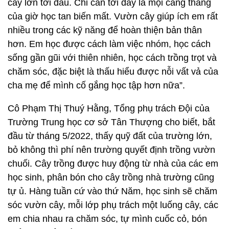
cây lớn tới đâu. Chỉ cần tới đây là mọi căng thẳng
của giờ học tan biến mất. Vườn cây giúp ích em rất
nhiều trong các kỹ năng để hoàn thiện bản thân
hơn. Em học được cách làm việc nhóm, học cách
sống gần gũi với thiên nhiên, học cách trồng trọt và
chăm sóc, đặc biệt là thấu hiểu được nỗi vất vả của
cha mẹ để mình cố gắng học tập hơn nữa”.
Cô Phạm Thị Thuý Hằng, Tổng phụ trách Đội của
Trường Trung học cơ sở Tân Thượng cho biết, bắt
đầu từ tháng 5/2022, thấy quỹ đất của trường lớn,
bỏ không thì phí nên trường quyết định trồng vườn
chuối. Cây trồng được huy động từ nhà của các em
học sinh, phân bón cho cây trồng nhà trường cũng
tự ủ. Hàng tuần cứ vào thứ Năm, học sinh sẽ chăm
sóc vườn cây, mỗi lớp phụ trách một luống cây, các
em chia nhau ra chăm sóc, tự mình cuốc cỏ, bón