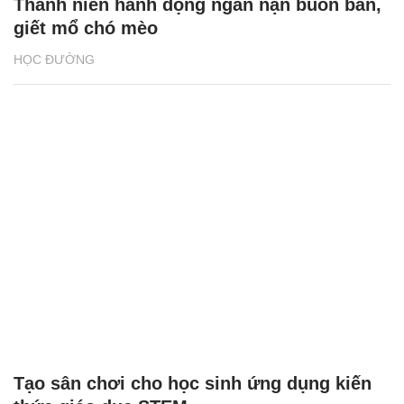
Thanh niên hành động ngăn nạn buôn bán,
giết mổ chó mèo
HỌC ĐƯỜNG
Tạo sân chơi cho học sinh ứng dụng kiến