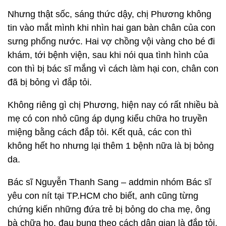
Nhưng thật sốc, sáng thức dậy, chị Phương không
tin vào mắt mình khi nhìn hai gan bàn chân của con
sưng phổng nước. Hai vợ chồng vội vàng cho bé đi
khám, tới bệnh viện, sau khi nói qua tình hình của
con thì bị bác sĩ mắng vì cách làm hại con, chân con
đã bị bỏng vì đắp tỏi.
Không riêng gì chị Phương, hiện nay có rất nhiều bà
mẹ có con nhỏ cũng áp dụng kiểu chữa ho truyền
miệng bằng cách đắp tỏi. Kết quả, các con thì
không hết ho nhưng lại thêm 1 bệnh nữa là bị bỏng
da.
Bác sĩ Nguyễn Thanh Sang – addmin nhóm Bác sĩ
yêu con nít tại TP.HCM cho biết, anh cũng từng
chứng kiến những đứa trẻ bị bỏng do cha mẹ, ông
bà chữa ho, đau bụng theo cách dân gian là đắp tỏi,