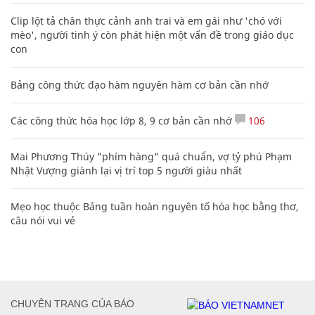
Clip lột tả chân thực cảnh anh trai và em gái như 'chó với
mèo', người tinh ý còn phát hiện một vấn đề trong giáo dục
con
Bảng công thức đạo hàm nguyên hàm cơ bản cần nhớ
Các công thức hóa học lớp 8, 9 cơ bản cần nhớ
106
Mai Phương Thúy "phím hàng" quá chuẩn, vợ tỷ phú Phạm
Nhật Vượng giành lại vị trí top 5 người giàu nhất
Mẹo học thuộc Bảng tuần hoàn nguyên tố hóa học bằng thơ,
câu nói vui vẻ
CHUYÊN TRANG CỦA BÁO