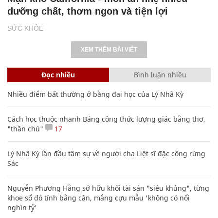
dưỡng chất, thơm ngon và tiện lợi
SỨC KHỎE
XEM THÊM BÀI VIẾT
Đọc nhiều
Bình luận nhiều
Nhiều điểm bất thường ở bằng đại học của Lý Nhã Kỳ
Cách học thuộc nhanh Bảng công thức lượng giác bằng thơ,
"thần chú"
17
Lý Nhã Kỳ lần đầu tâm sự về người cha Liệt sĩ đặc công rừng
Sác
Nguyễn Phương Hằng sở hữu khối tài sản "siêu khủng", từng
khoe sổ đỏ tính bằng cân, mắng cựu mẫu 'không có nổi
nghìn tỷ'