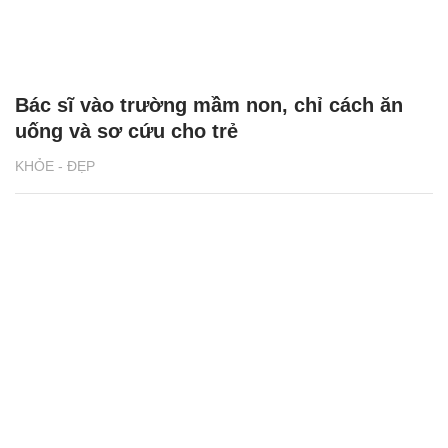
Bác sĩ vào trường mầm non, chỉ cách ăn
uống và sơ cứu cho trẻ
KHỎE - ĐẸP