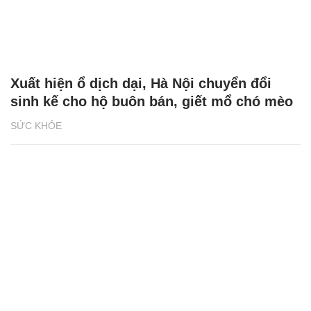
Xuất hiện ổ dịch dại, Hà Nội chuyển đổi
sinh kế cho hộ buôn bán, giết mổ chó mèo
SỨC KHỎE