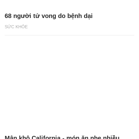
68 người tử vong do bệnh dại
SỨC KHỎE
Mận khô California - món ăn nhẹ nhiều