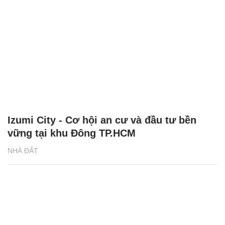
Izumi City - Cơ hội an cư và đầu tư bền
vững tại khu Đông TP.HCM
NHÀ ĐẤT