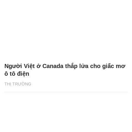
Người Việt ở Canada thắp lửa cho giấc mơ
ô tô điện
THỊ TRƯỜNG