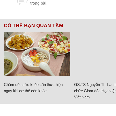
CÓ THỂ BẠN QUAN TÂM
Chăm sóc sức khỏe cần thực hiện
GS.TS Nguyễn Thị Lan ti
ngay khi cơ thể còn khỏe
chức Giám đốc Học viện
Việt Nam