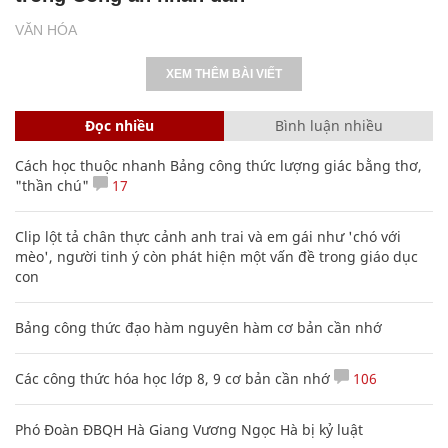
VĂN HÓA
XEM THÊM BÀI VIẾT
Đọc nhiều
Bình luận nhiều
Cách học thuộc nhanh Bảng công thức lượng giác bằng thơ,
"thần chú"
17
Clip lột tả chân thực cảnh anh trai và em gái như 'chó với
mèo', người tinh ý còn phát hiện một vấn đề trong giáo dục
con
Bảng công thức đạo hàm nguyên hàm cơ bản cần nhớ
Các công thức hóa học lớp 8, 9 cơ bản cần nhớ
106
Phó Đoàn ĐBQH Hà Giang Vương Ngọc Hà bị kỷ luật