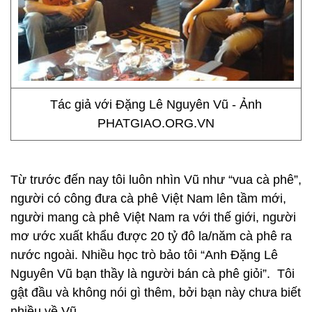
Tác giả với Đặng Lê Nguyên Vũ - Ảnh
PHATGIAO.ORG.VN
Từ trước đến nay tôi luôn nhìn Vũ như “vua cà phê”,
người có công đưa cà phê Việt Nam lên tầm mới,
người mang cà phê Việt Nam ra với thế giới, người
mơ ước xuất khẩu được 20 tỷ đô la/năm cà phê ra
nước ngoài. Nhiều học trò bảo tôi “Anh Đặng Lê
Nguyên Vũ bạn thầy là người bán cà phê giỏi”. Tôi
gật đầu và không nói gì thêm, bởi bạn này chưa biết
nhiều về Vũ.