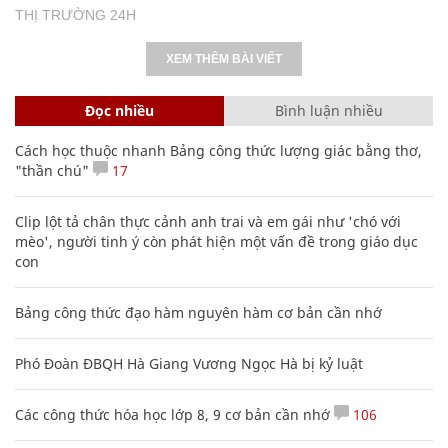
THỊ TRƯỜNG 24H
XEM THÊM BÀI VIẾT
Đọc nhiều
Bình luận nhiều
Cách học thuộc nhanh Bảng công thức lượng giác bằng thơ,
"thần chú"
17
Clip lột tả chân thực cảnh anh trai và em gái như 'chó với
mèo', người tinh ý còn phát hiện một vấn đề trong giáo dục
con
Bảng công thức đạo hàm nguyên hàm cơ bản cần nhớ
Phó Đoàn ĐBQH Hà Giang Vương Ngọc Hà bị kỷ luật
Các công thức hóa học lớp 8, 9 cơ bản cần nhớ
106