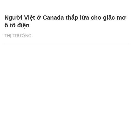
Người Việt ở Canada thắp lửa cho giấc mơ
ô tô điện
THỊ TRƯỜNG