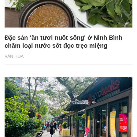
Đặc sản ‘ăn tươi nuốt sống' ở Ninh Bình
chấm loại nước sốt đọc trẹo miệng
VĂN HÓA