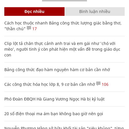
Đọc nhiều
Bình luận nhiều
Cách học thuộc nhanh Bảng công thức lượng giác bằng thơ,
"thần chú"
17
Clip lột tả chân thực cảnh anh trai và em gái như 'chó với
mèo', người tinh ý còn phát hiện một vấn đề trong giáo dục
con
Bảng công thức đạo hàm nguyên hàm cơ bản cần nhớ
Các công thức hóa học lớp 8, 9 cơ bản cần nhớ
106
Phó Đoàn ĐBQH Hà Giang Vương Ngọc Hà bị kỷ luật
20 số điện thoại ma ám bạn không bao giờ nên gọi
Nguyễn Phương Hằng sở hữu khối tài sản "siêu khủng", từng