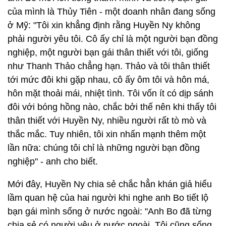
của mình là Thủy Tiên - một doanh nhân đang sống
ở Mỹ: "Tôi xin khẳng định rằng Huyền Ny không
phải người yêu tôi. Cô ấy chỉ là một người bạn đồng
nghiệp, một người bạn gái thân thiết với tôi, giống
như Thanh Thảo chẳng hạn. Thảo và tôi thân thiết
tới mức đôi khi gặp nhau, cô ấy ôm tôi và hôn má,
hôn mặt thoải mái, nhiệt tình. Tôi vốn ít có dịp sánh
đôi với bóng hồng nào, chắc bởi thế nên khi thấy tôi
thân thiết với Huyền Ny, nhiều người rất tò mò và
thắc mắc. Tuy nhiên, tôi xin nhấn mạnh thêm một
lần nữa: chúng tôi chỉ là những người bạn đồng
nghiệp" - anh cho biết.
Mới đây, Huyền Ny chia sẻ chắc hẳn khán giả hiểu
lầm quan hệ của hai người khi nghe anh Bo tiết lộ
bạn gái mình sống ở nước ngoài: "Anh Bo đã từng
chia sẻ có người yêu ở nước ngoài. Tôi cũng sống