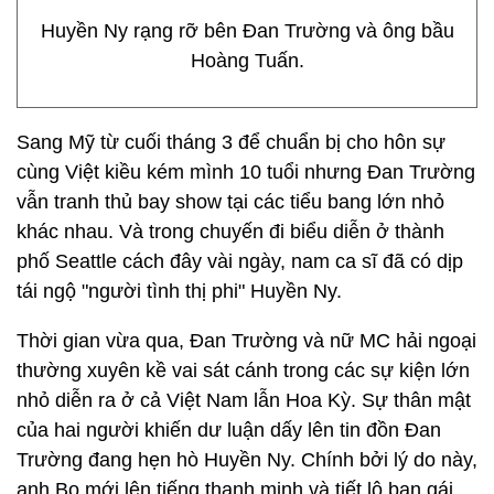
Huyền Ny rạng rỡ bên Đan Trường và ông bầu
Hoàng Tuấn.
Sang Mỹ từ cuối tháng 3 để chuẩn bị cho hôn sự
cùng Việt kiều kém mình 10 tuổi nhưng Đan Trường
vẫn tranh thủ bay show tại các tiểu bang lớn nhỏ
khác nhau. Và trong chuyến đi biểu diễn ở thành
phố Seattle cách đây vài ngày, nam ca sĩ đã có dịp
tái ngộ "người tình thị phi" Huyền Ny.
Thời gian vừa qua, Đan Trường và nữ MC hải ngoại
thường xuyên kề vai sát cánh trong các sự kiện lớn
nhỏ diễn ra ở cả Việt Nam lẫn Hoa Kỳ. Sự thân mật
của hai người khiến dư luận dấy lên tin đồn Đan
Trường đang hẹn hò Huyền Ny. Chính bởi lý do này,
anh Bo mới lên tiếng thanh minh và tiết lộ bạn gái