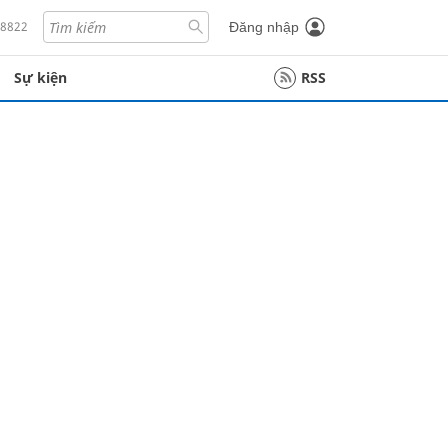
18822
Đăng nhập
Sự kiện
RSS