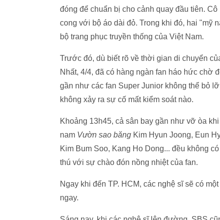
đóng để chuẩn bị cho cảnh quay đầu tiên. Cô
cong với bộ áo dài đỏ. Trong khi đó, hai "mỹ
bộ trang phục truyền thống của Việt Nam.
Trước đó, dù biết rõ về thời gian di chuyển 
Nhất, 4/4, đã có hàng ngàn fan háo hức chờ đ
gần như các fan Super Junior không thể bỏ l
không xảy ra sự cố mất kiểm soát nào.
Khoảng 13h45, cả sân bay gần như vỡ òa khi 
nam
Vườn sao băng
Kim Hyun Joong, Eun Hyu
Kim Bum Soo, Kang Ho Dong... đều không có vẻ
thú với sự chào đón nồng nhiệt của fan.
Ngay khi đến TP. HCM, các nghệ sĩ sẽ có một t
ngay.
Sáng nay, khi các nghệ sĩ lên đường, SBS cũn