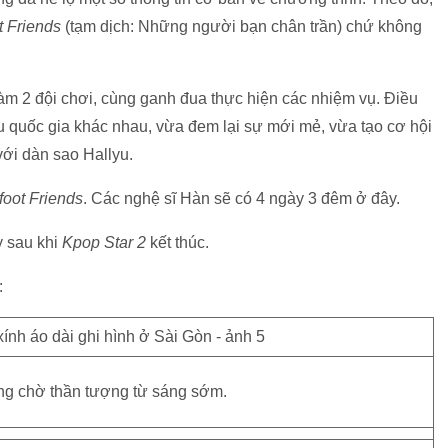
t Friends
(tạm dịch: Những người bạn chân trần) chứ không
àm 2 đội chơi, cùng ganh đua thực hiện các nhiệm vụ. Điều
u quốc gia khác nhau, vừa đem lại sự mới mẻ, vừa tạo cơ hội
với dàn sao Hallyu.
foot Friends
. Các nghệ sĩ Hàn sẽ có 4 ngày 3 đêm ở đây.
y sau khi
Kpop Star 2
kết thúc.
:
ng chờ thần tượng từ sáng sớm.