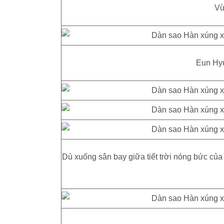
Vừ
Eun Hyu
Dù xuống sân bay giữa tiết trời nóng bức c