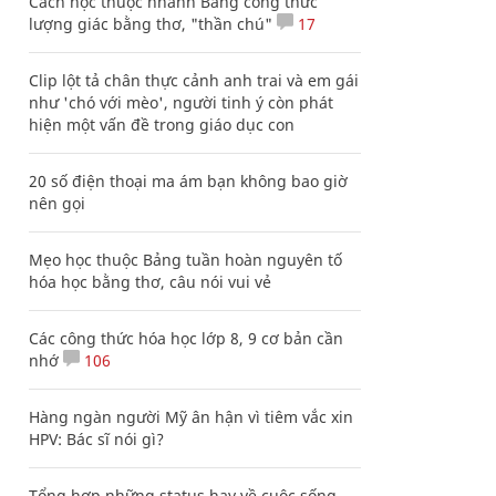
Cách học thuộc nhanh Bảng công thức
lượng giác bằng thơ, "thần chú"
17
Clip lột tả chân thực cảnh anh trai và em gái
như 'chó với mèo', người tinh ý còn phát
hiện một vấn đề trong giáo dục con
20 số điện thoại ma ám bạn không bao giờ
nên gọi
Mẹo học thuộc Bảng tuần hoàn nguyên tố
hóa học bằng thơ, câu nói vui vẻ
Các công thức hóa học lớp 8, 9 cơ bản cần
nhớ
106
Hàng ngàn người Mỹ ân hận vì tiêm vắc xin
HPV: Bác sĩ nói gì?
Tổng hợp những status hay về cuộc sống