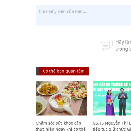
Có thể bạn quan tâm
Chăm sóc sức khỏe cần
GS.TS Nguyễn Thị 
thực hiện ngay khi cơ thể
tiếp tục giữ chức 