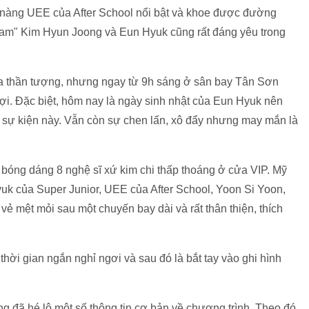
 nàng UEE của After School nổi bật và khoe được đường
 nam" Kim Hyun Joong và Eun Hyuk cũng rất đáng yêu trong
của thần tượng, nhưng ngay từ 9h sáng ở sân bay Tân Sơn
ợi. Đặc biệt, hôm nay là ngày sinh nhật của Eun Hyuk nên
ỡ sự kiện này. Vẫn còn sự chen lấn, xô đẩy nhưng may mắn là
bóng dáng 8 nghệ sĩ xứ kim chi thấp thoáng ở cửa VIP. Mỹ
k của Super Junior, UEE của After School, Yoon Si Yoon,
 mệt mỏi sau một chuyến bay dài và rất thân thiện, thích
hời gian ngắn nghỉ ngơi và sau đó là bắt tay vào ghi hình
g đã hé lộ một số thông tin cơ bản về chương trình. Theo đó,