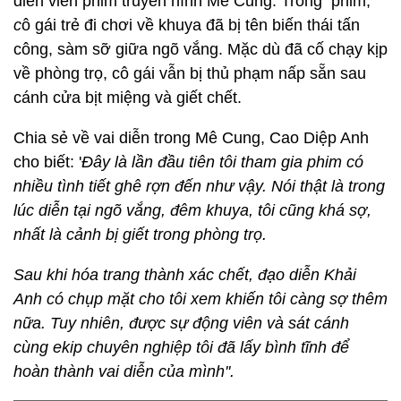
diễn viên phim truyền hình Mê Cung. Trong phim,
c
ô gái trẻ đi chơi về khuya đã bị tên biến thái tấn
công, sàm sỡ giữa ngõ vắng. Mặc dù đã cố chạy kịp
về phòng trọ, cô gái vẫn bị thủ phạm nấp sẵn sau
cánh cửa bịt miệng và giết chết.
Chia sẻ về vai diễn trong Mê Cung, Cao Diệp Anh
cho biết: '
Đây là lần đầu tiên tôi tham gia phim có
nhiều tình tiết ghê rợn đến như vậy. Nói thật là trong
lúc diễn tại ngõ vắng, đêm khuya, tôi cũng khá sợ,
nhất là cảnh bị giết trong phòng trọ.
Sau khi hóa trang thành xác chết, đạo diễn Khải
Anh có chụp mặt cho tôi xem khiến tôi càng sợ thêm
nữa. Tuy nhiên, được sự động viên và sát cánh
cùng ekip chuyên nghiệp tôi đã lấy bình tĩnh để
hoàn thành vai diễn của mình''.