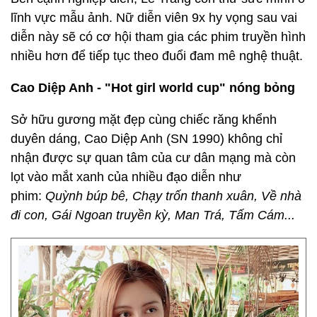
lĩnh vực mẫu ảnh. Nữ diễn viên 9x hy vọng sau vai
diễn này sẽ có cơ hội tham gia các phim truyền hình
nhiều hơn để tiếp tục theo đuổi đam mê nghệ thuật.
Cao Diệp Anh -
"Hot girl world cup" nóng bỏng
Sở hữu gương mặt đẹp cùng chiếc răng khểnh
duyên dáng, Cao Diệp Anh
(SN 1990)
không chỉ
nhận được sự quan tâm của cư dân mạng mà còn
lọt vào mắt xanh của nhiều đạo diễn như
phim:
Quỳnh búp bê, Chạy trốn thanh xuân, Về nhà
đi con, Gái Ngoan truyền kỳ, Man Trá, Tấm Cám...