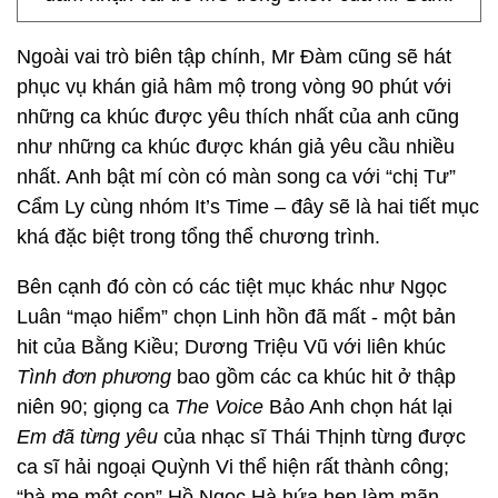
Ngoài vai trò biên tập chính, Mr Đàm cũng sẽ hát
phục vụ khán giả hâm mộ trong vòng 90 phút với
những ca khúc được yêu thích nhất của anh cũng
như những ca khúc được khán giả yêu cầu nhiều
nhất. Anh bật mí còn có màn song ca với “chị Tư”
Cẩm Ly cùng nhóm It’s Time – đây sẽ là hai tiết mục
khá đặc biệt trong tổng thể chương trình.
Bên cạnh đó còn có các tiệt mục khác như Ngọc
Luân “mạo hiểm” chọn Linh hồn đã mất - một bản
hit của Bằng Kiều; Dương Triệu Vũ với liên khúc
Tình đơn phương
bao gồm các ca khúc hit ở thập
niên 90; giọng ca
The Voice
Bảo Anh chọn hát lại
Em đã từng yêu
của nhạc sĩ Thái Thịnh từng được
ca sĩ hải ngoại Quỳnh Vi thể hiện rất thành công;
“bà mẹ một con” Hồ Ngọc Hà hứa hẹn làm mãn