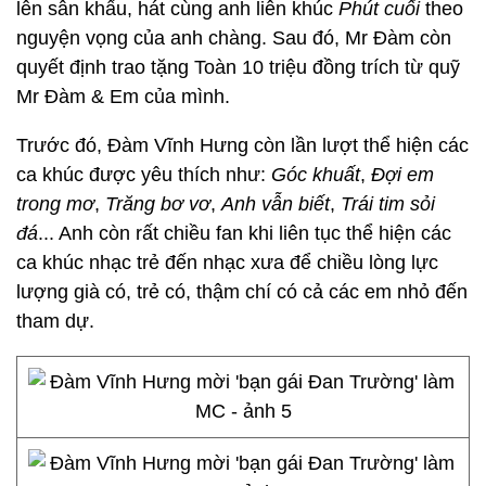
lên sân khấu, hát cùng anh liên khúc
Phút cuối
theo
nguyện vọng của anh chàng. Sau đó, Mr Đàm còn
quyết định trao tặng Toàn 10 triệu đồng trích từ quỹ
Mr Đàm & Em của mình.
Trước đó, Đàm Vĩnh Hưng còn lần lượt thể hiện các
ca khúc được yêu thích như:
Góc khuất
,
Đợi em
trong mơ
,
Trăng bơ vơ
,
Anh vẫn biết
,
Trái tim sỏi
đá
... Anh còn rất chiều fan khi liên tục thể hiện các
ca khúc nhạc trẻ đến nhạc xưa để chiều lòng lực
lượng già có, trẻ có, thậm chí có cả các em nhỏ đến
tham dự.