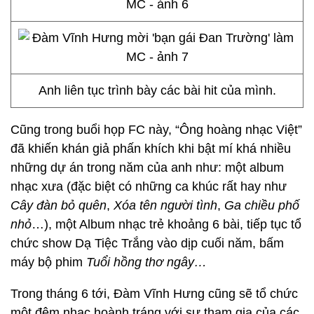
Anh liên tục trình bày các bài hit của mình.
Cũng trong buổi họp FC này, “Ông hoàng nhạc Việt”
đã khiến khán giả phấn khích khi bật mí khá nhiều
những dự án trong năm của anh như: một album
nhạc xưa (đặc biệt có những ca khúc rất hay như
Cây đàn bỏ quên
,
Xóa tên người tình
,
Ga chiều phố
nhỏ
…), một Album nhạc trẻ khoảng 6 bài, tiếp tục tổ
chức show Dạ Tiệc Trắng vào dịp cuối năm, bấm
máy bộ phim
Tuổi hồng thơ ngây…
Trong tháng 6 tới, Đàm Vĩnh Hưng cũng sẽ tổ chức
một đêm nhạc hoành tráng với sự tham gia của các