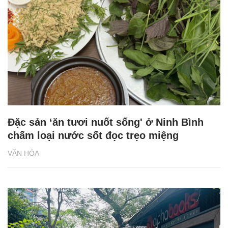
Đặc sản ‘ăn tươi nuốt sống' ở Ninh Bình
chấm loại nước sốt đọc trẹo miệng
VĂN HÓA