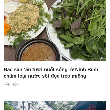
Đặc sản ‘ăn tươi nuốt sống' ở Ninh Bình
chấm loại nước sốt đọc trẹo miệng
VĂN HÓA