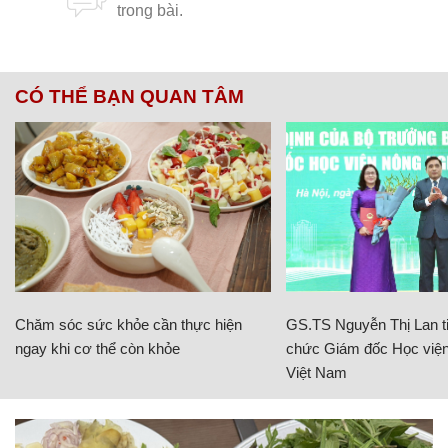
CÓ THỂ BẠN QUAN TÂM
Chăm sóc sức khỏe cần thực hiện
GS.TS Nguyễn Thị Lan ti
ngay khi cơ thể còn khỏe
chức Giám đốc Học viện
Việt Nam