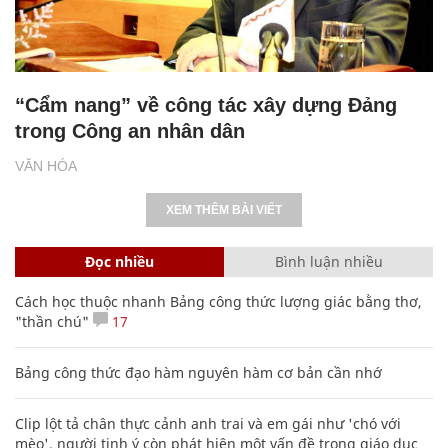
“Cẩm nang” về công tác xây dựng Đảng
trong Công an nhân dân
VĂN HÓA
XEM THÊM BÀI VIẾT
Đọc nhiều
Bình luận nhiều
Cách học thuộc nhanh Bảng công thức lượng giác bằng thơ,
"thần chú"
17
Bảng công thức đạo hàm nguyên hàm cơ bản cần nhớ
Clip lột tả chân thực cảnh anh trai và em gái như 'chó với
mèo', người tinh ý còn phát hiện một vấn đề trong giáo dục