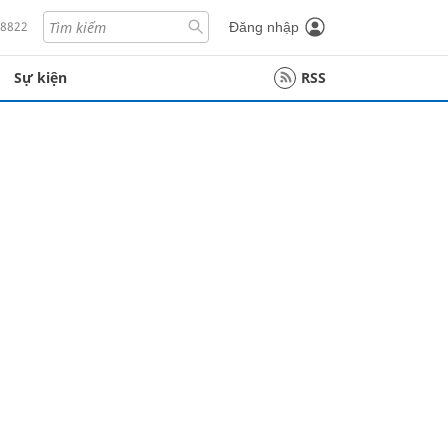
18822
Đăng nhập
Sự kiện
RSS