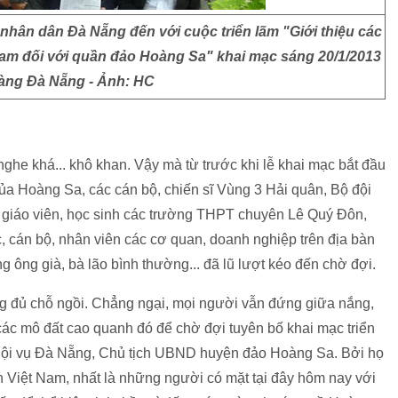
 nhân dân Đà Nẵng đến với cuộc triển lãm "Giới thiệu các
 Nam đối với quần đảo Hoàng Sa" khai mạc sáng 20/1/2013
tàng Đà Nẵng - Ảnh: HC
 nghe khá... khô khan. Vậy mà từ trước khi lễ khai mạc bắt đầu
của Hoàng Sa, các cán bộ, chiến sĩ Vùng 3 Hải quân, Bộ đội
 giáo viên, học sinh các trường THPT chuyên Lê Quý Đôn,
, cán bộ, nhân viên các cơ quan, doanh nghiệp trên địa bàn
ông già, bà lão bình thường... đã lũ lượt kéo đến chờ đợi.
g đủ chỗ ngồi. Chẳng ngại, mọi người vẫn đứng giữa nắng,
 các mô đất cao quanh đó để chờ đợi tuyên bố khai mạc triển
ội vụ Đà Nẵng, Chủ tịch UBND huyện đảo Hoàng Sa. Bởi họ
n Việt Nam, nhất là những người có mặt tại đây hôm nay với