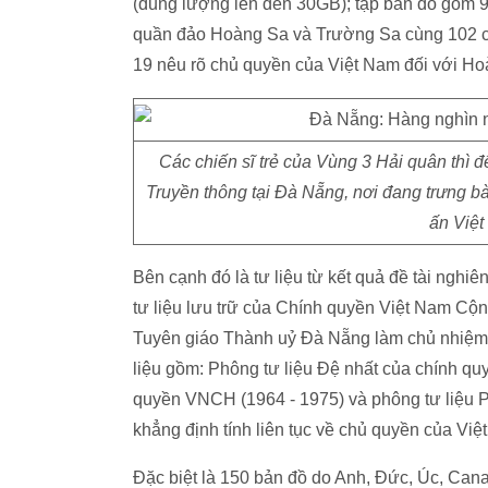
(dung lượng lên đến 30GB); tập bản đồ gồm 9
quần đảo Hoàng Sa và Trường Sa cùng 102 cu
19 nêu rõ chủ quyền của Việt Nam đối với H
Các chiến sĩ trẻ của Vùng 3 Hải quân thì 
Truyền thông tại Đà Nẵng, nơi đang trưng b
ấn Việt
Bên cạnh đó là tư liệu từ kết quả đề tài ng
tư liệu lưu trữ của Chính quyền Việt Nam Cộn
Tuyên giáo Thành uỷ Đà Nẵng làm chủ nhiệm đ
liệu gồm: Phông tư liệu Đệ nhất của chính qu
quyền VNCH (1964 - 1975) và phông tư liệu 
khẳng định tính liên tục về chủ quyền của Vi
Đặc biệt là 150 bản đồ do Anh, Đức, Úc, Can