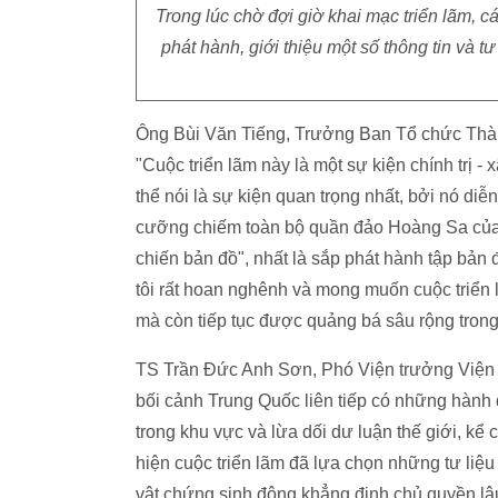
Trong lúc chờ đợi giờ khai mạc triển lãm,
phát hành, giới thiệu một số thông tin và 
Ông Bùi Văn Tiếng, Trưởng Ban Tổ chức Thàn
"Cuộc triển lãm này là một sự kiện chính trị
thể nói là sự kiện quan trọng nhất, bởi nó di
cưỡng chiếm toàn bộ quần đảo Hoàng Sa của 
chiến bản đồ", nhất là sắp phát hành tập bản 
tôi rất hoan nghênh và mong muốn cuộc triển 
mà còn tiếp tục được quảng bá sâu rộng tron
TS Trần Đức Anh Sơn, Phó Viện trưởng Viện 
bối cảnh Trung Quốc liên tiếp có những hành 
trong khu vực và lừa dối dư luận thế giới, k
hiện cuộc triển lãm đã lựa chọn những tư li
vật chứng sinh động khẳng định chủ quyền lâ