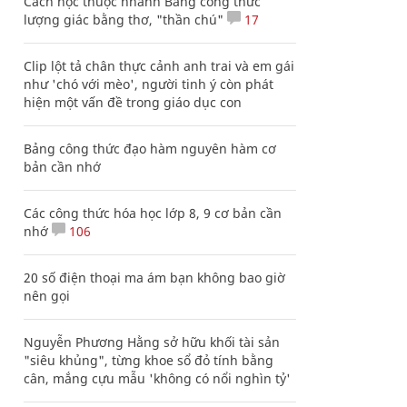
Cách học thuộc nhanh Bảng công thức
lượng giác bằng thơ, "thần chú"
17
Clip lột tả chân thực cảnh anh trai và em gái
như 'chó với mèo', người tinh ý còn phát
hiện một vấn đề trong giáo dục con
Bảng công thức đạo hàm nguyên hàm cơ
bản cần nhớ
Các công thức hóa học lớp 8, 9 cơ bản cần
nhớ
106
20 số điện thoại ma ám bạn không bao giờ
nên gọi
Nguyễn Phương Hằng sở hữu khối tài sản
"siêu khủng", từng khoe sổ đỏ tính bằng
cân, mắng cựu mẫu 'không có nổi nghìn tỷ'