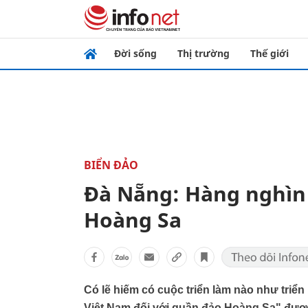
Đời sống
Thị trường
Thế giới
BIỂN ĐẢO
Đà Nẵng: Hàng nghìn 
Hoàng Sa
Có lẽ hiếm có cuộc triển làm nào như triển
Việt Nam đối với quần đảo Hoàng Sa" đượ