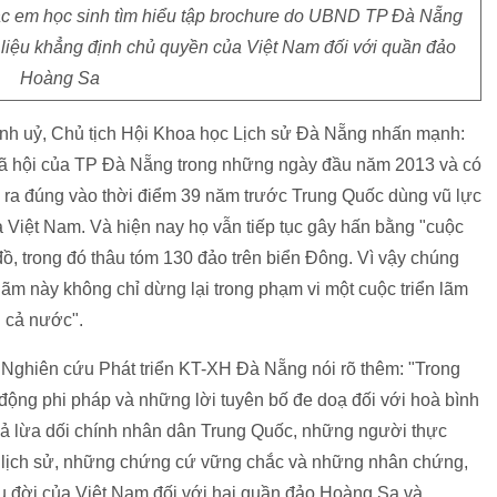
 các em học sinh tìm hiểu tập brochure do UBND TP Đà Nẵng
tư liệu khẳng định chủ quyền của Việt Nam đối với quần đảo
Hoàng Sa
h uỷ, Chủ tịch Hội Khoa học Lịch sử Đà Nẵng nhấn mạnh:
 - xã hội của TP Đà Nẵng trong những ngày đầu năm 2013 và có
ễn ra đúng vào thời điểm 39 năm trước Trung Quốc dùng vũ lực
Việt Nam. Và hiện nay họ vẫn tiếp tục gây hấn bằng "cuộc
đồ, trong đó thâu tóm 130 đảo trên biển Đông. Vì vậy chúng
lãm này không chỉ dừng lại trong phạm vi một cuộc triển lãm
g cả nước".
Nghiên cứu Phát triển KT-XH Đà Nẵng nói rõ thêm: "Trong
động phi pháp và những lời tuyên bố đe doạ đối với hoà bình
ể cả lừa dối chính nhân dân Trung Quốc, những người thực
ệu lịch sử, những chứng cứ vững chắc và những nhân chứng,
u đời của Việt Nam đối với hai quần đảo Hoàng Sa và