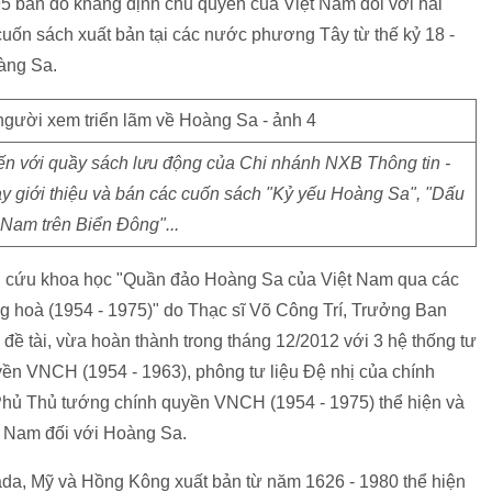
5 bản đồ khẳng định chủ quyền của Việt Nam đối với hai
ốn sách xuất bản tại các nước phương Tây từ thế kỷ 18 -
oàng Sa.
đến với quầy sách lưu động của Chi nhánh NXB Thông tin -
ày giới thiệu và bán các cuốn sách "Kỷ yếu Hoàng Sa", "Dấu
 Nam trên Biển Đông"...
hiên cứu khoa học "Quần đảo Hoàng Sa của Việt Nam qua các
g hoà (1954 - 1975)" do Thạc sĩ Võ Công Trí, Trưởng Ban
ề tài, vừa hoàn thành trong tháng 12/2012 với 3 hệ thống tư
yền VNCH (1954 - 1963), phông tư liệu Đệ nhị của chính
Phủ Thủ tướng chính quyền VNCH (1954 - 1975) thể hiện và
ệt Nam đối với Hoàng Sa.
ada, Mỹ và Hồng Kông xuất bản từ năm 1626 - 1980 thể hiện