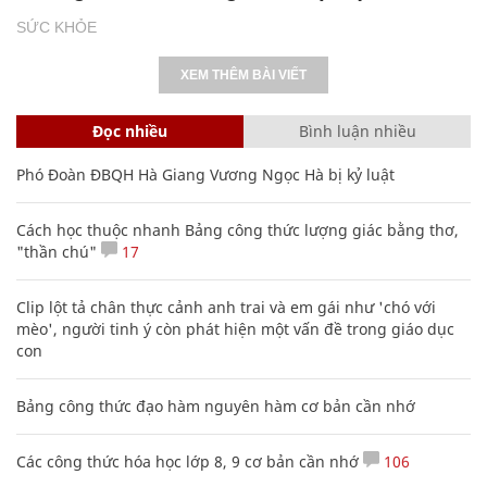
SỨC KHỎE
XEM THÊM BÀI VIẾT
Đọc nhiều
Bình luận nhiều
Phó Đoàn ĐBQH Hà Giang Vương Ngọc Hà bị kỷ luật
Cách học thuộc nhanh Bảng công thức lượng giác bằng thơ,
"thần chú"
17
Clip lột tả chân thực cảnh anh trai và em gái như 'chó với
mèo', người tinh ý còn phát hiện một vấn đề trong giáo dục
con
Bảng công thức đạo hàm nguyên hàm cơ bản cần nhớ
Các công thức hóa học lớp 8, 9 cơ bản cần nhớ
106