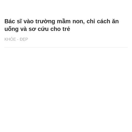
Bác sĩ vào trường mầm non, chỉ cách ăn
uống và sơ cứu cho trẻ
KHỎE - ĐẸP