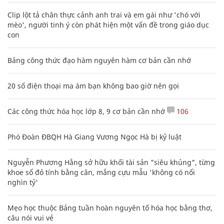
Clip lột tả chân thực cảnh anh trai và em gái như 'chó với
mèo', người tinh ý còn phát hiện một vấn đề trong giáo dục
con
Bảng công thức đạo hàm nguyên hàm cơ bản cần nhớ
20 số điện thoại ma ám bạn không bao giờ nên gọi
Các công thức hóa học lớp 8, 9 cơ bản cần nhớ
106
Phó Đoàn ĐBQH Hà Giang Vương Ngọc Hà bị kỷ luật
Nguyễn Phương Hằng sở hữu khối tài sản "siêu khủng", từng
khoe sổ đỏ tính bằng cân, mắng cựu mẫu 'không có nổi
nghìn tỷ'
Mẹo học thuộc Bảng tuần hoàn nguyên tố hóa học bằng thơ,
câu nói vui vẻ