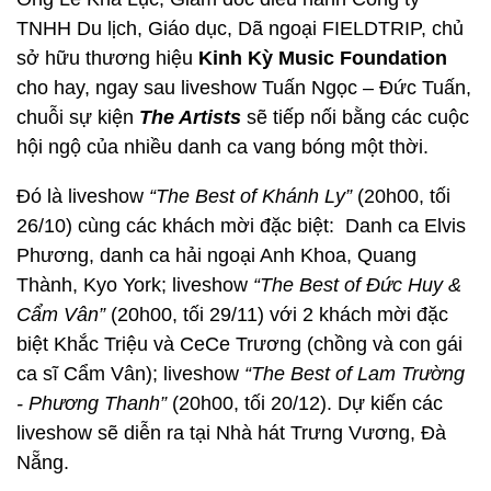
TNHH Du lịch, Giáo dục, Dã ngoại FIELDTRIP, chủ
sở hữu thương hiệu
Kinh Kỳ Music Foundation
cho hay, ngay sau liveshow Tuấn Ngọc – Đức Tuấn,
chuỗi sự kiện
The Artists
sẽ tiếp nối bằng các cuộc
hội ngộ của nhiều danh ca vang bóng một thời.
Đó là liveshow
“The Best of Khánh Ly”
(20h00, tối
26/10) cùng các khách mời đặc biệt: Danh ca Elvis
Phương, danh ca hải ngoại Anh Khoa, Quang
Thành, Kyo York; liveshow
“The Best of Đức Huy &
Cẩm Vân”
(20h00, tối 29/11) với 2 khách mời đặc
biệt Khắc Triệu và CeCe Trương (chồng và con gái
ca sĩ Cẩm Vân); liveshow
“The Best of Lam Trường
- Phương Thanh”
(20h00, tối 20/12). Dự kiến các
liveshow sẽ diễn ra tại Nhà hát Trưng Vương, Đà
Nẵng.