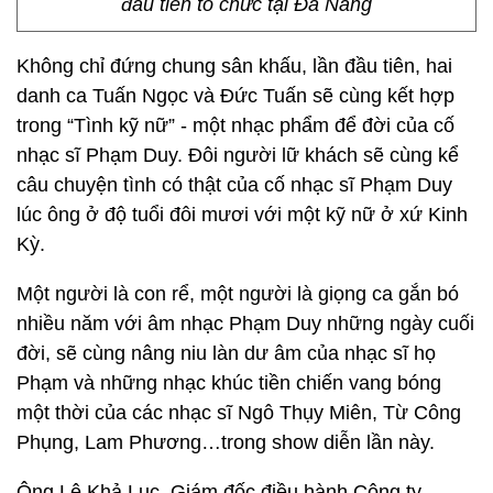
đầu tiên tổ chức tại Đà Nẵng
Không chỉ đứng chung sân khấu, lần đầu tiên, hai
danh ca Tuấn Ngọc và Đức Tuấn sẽ cùng kết hợp
trong “Tình kỹ nữ” - một nhạc phẩm để đời của cố
nhạc sĩ Phạm Duy. Đôi người lữ khách sẽ cùng kể
câu chuyện tình có thật của cố nhạc sĩ Phạm Duy
lúc ông ở độ tuổi đôi mươi với một kỹ nữ ở xứ Kinh
Kỳ.
Một người là con rể, một người là giọng ca gắn bó
nhiều năm với âm nhạc Phạm Duy những ngày cuối
đời, sẽ cùng nâng niu làn dư âm của nhạc sĩ họ
Phạm và những nhạc khúc tiền chiến vang bóng
một thời của các nhạc sĩ Ngô Thụy Miên, Từ Công
Phụng, Lam Phương…trong show diễn lần này.
Ông Lê Khả Lục, Giám đốc điều hành Công ty