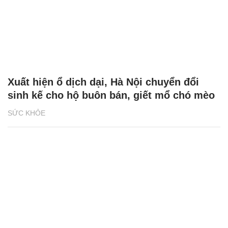
Xuất hiện ổ dịch dại, Hà Nội chuyển đổi
sinh kế cho hộ buôn bán, giết mổ chó mèo
SỨC KHỎE