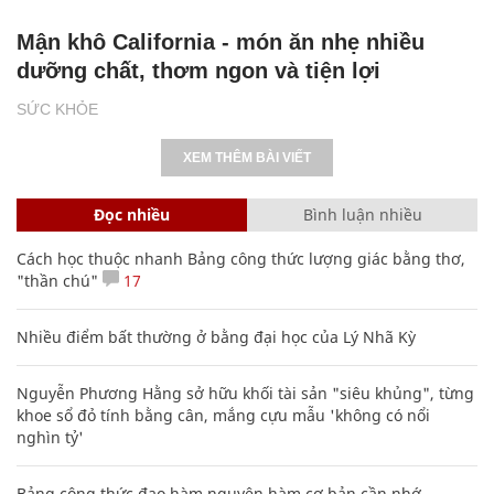
Mận khô California - món ăn nhẹ nhiều
dưỡng chất, thơm ngon và tiện lợi
SỨC KHỎE
XEM THÊM BÀI VIẾT
Đọc nhiều
Bình luận nhiều
Cách học thuộc nhanh Bảng công thức lượng giác bằng thơ,
"thần chú"
17
Nhiều điểm bất thường ở bằng đại học của Lý Nhã Kỳ
Nguyễn Phương Hằng sở hữu khối tài sản "siêu khủng", từng
khoe sổ đỏ tính bằng cân, mắng cựu mẫu 'không có nổi
nghìn tỷ'
Bảng công thức đạo hàm nguyên hàm cơ bản cần nhớ