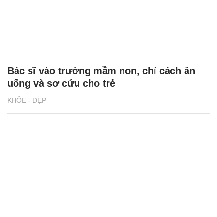
Bác sĩ vào trường mầm non, chỉ cách ăn
uống và sơ cứu cho trẻ
KHỎE - ĐẸP