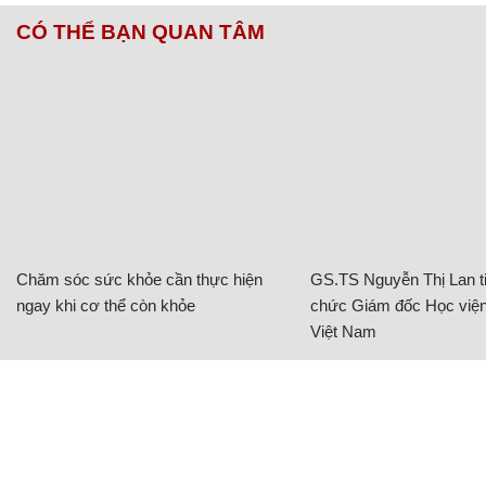
CÓ THỂ BẠN QUAN TÂM
Chăm sóc sức khỏe cần thực hiện
GS.TS Nguyễn Thị Lan ti
ngay khi cơ thể còn khỏe
chức Giám đốc Học viện
Việt Nam