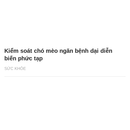
Kiểm soát chó mèo ngăn bệnh dại diễn
biến phức tạp
SỨC KHỎE