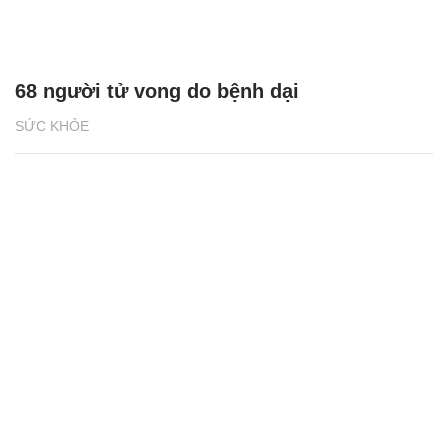
68 người tử vong do bệnh dại
SỨC KHỎE