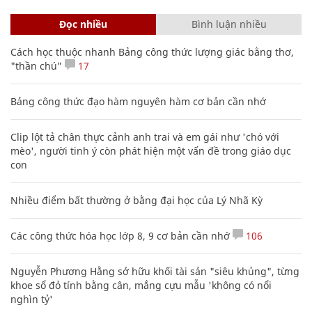
Đọc nhiều
Bình luận nhiều
Cách học thuộc nhanh Bảng công thức lượng giác bằng thơ,
"thần chú"
17
Bảng công thức đạo hàm nguyên hàm cơ bản cần nhớ
Clip lột tả chân thực cảnh anh trai và em gái như 'chó với
mèo', người tinh ý còn phát hiện một vấn đề trong giáo dục
con
Nhiều điểm bất thường ở bằng đại học của Lý Nhã Kỳ
Các công thức hóa học lớp 8, 9 cơ bản cần nhớ
106
Nguyễn Phương Hằng sở hữu khối tài sản "siêu khủng", từng
khoe sổ đỏ tính bằng cân, mắng cựu mẫu 'không có nổi
nghìn tỷ'